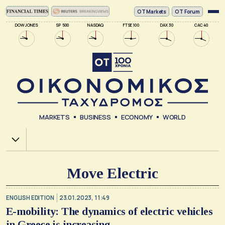
ΟΤ Markets
OT Forum
DOW JONES
SP 500
NASDAQ
FTSE 100
DAX 30
CAC 40
MARKETS
BUSINESS
ECONOMY
WORLD
Χ.Α.
Move Electric
ENGLISH EDITION
23.01.2023, 11:49
E-mobility: The dynamics of electric vehicles
in Greece is increasing