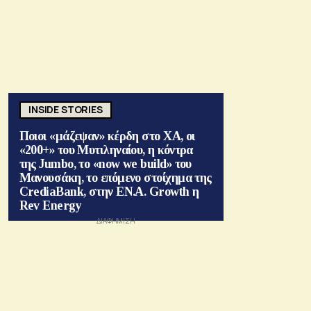
INSIDE STORIES
Ποιοι «μάζεψαν» κέρδη στο ΧΑ, οι
«200+» του Μυτιληναίου, η κόντρα
της Jumbo, το «now we build» του
Μανουσάκη, το επόμενο στοίχημα της
CrediaBank, στην ΕΝ.Α. Growth η
Rev Energy