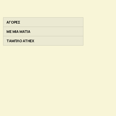
ΑΓΟΡΕΣ
ΜΕ ΜΙΑ ΜΑΤΙΑ
ΤΑΜΠΛΟ ATHEX