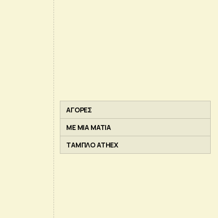
ΑΓΟΡΕΣ
ΜΕ ΜΙΑ ΜΑΤΙΑ
ΤΑΜΠΛΟ ATHEX