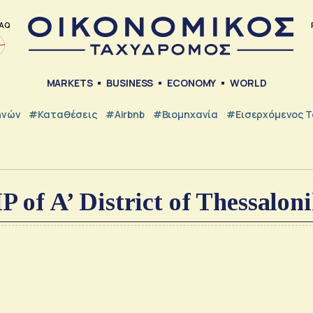
AQ
MARKETS
BUSINESS
ECONOMY
WORLD
ηνών
#Καταθέσεις
#Airbnb
#Βιομηχανία
#εισερχόμενος Τ
P of A’ District of Thessaloni