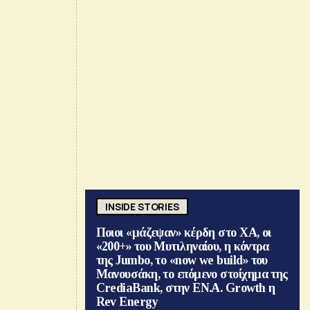
INSIDE STORIES
Ποιοι «μάζεψαν» κέρδη στο ΧΑ, οι
«200+» του Μυτιληναίου, η κόντρα
της Jumbo, το «now we build» του
Μανουσάκη, το επόμενο στοίχημα της
CrediaBank, στην ΕΝ.Α. Growth η
Rev Energy