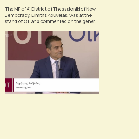
The MP of A' District of Thessaloniki of New
Democracy, Dimitris Kouvelas, was at the
stand of OT and commented on the general
developments, the possible
announcements of the Greek Prime Minister
and the recent reshuffling