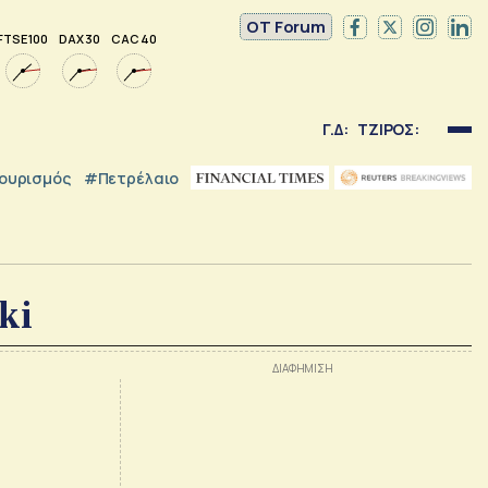
OT Forum
FTSE 100
DAX 30
CAC 40
Γ.Δ:
ΤΖΙΡΟΣ:
ουρισμός
#Πετρέλαιο
ki