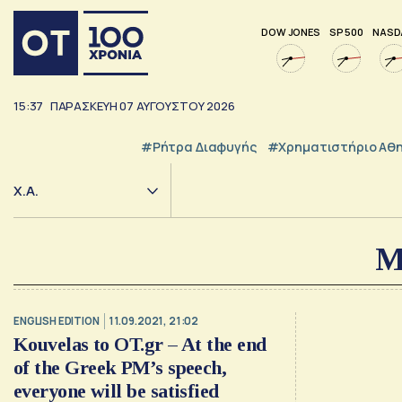
DOW JONES
SP 500
NASD
15:37
ΠΑΡΑΣΚΕΥΗ
07
ΑΥΓΟΥΣΤΟΥ
2026
#ρήτρα Διαφυγής
#Χρηματιστήριο Αθ
Χ.Α.
M
ENGLISH EDITION
11.09.2021, 21:02
Kouvelas to OT.gr – At the end
of the Greek PM’s speech,
everyone will be satisfied