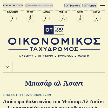
ΟΤ Markets
OT Forum
DOW JONES
SP 500
NASDAQ
FTSE 100
DAX 30
CAC 40
MARKETS
BUSINESS
ECONOMY
WORLD
Χ.Α.
Μπασάρ αλ Άσαντ
ΕΠΙΚΑΙΡΟΤΗΤΑ
02.01.2025, 14:29
Απόπειρα δολοφονίας του Μπάσαρ Αλ Ασάντ
– Τι υποστηρίζει ρωσικό αντικαθεστωτικό