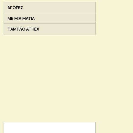
ΑΓΟΡΕΣ
ΜΕ ΜΙΑ ΜΑΤΙΑ
ΤΑΜΠΛΟ ATHEX