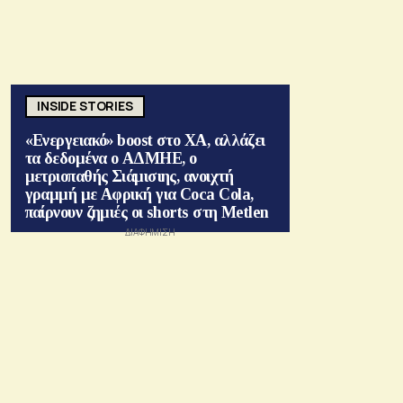
INSIDE STORIES
«Ενεργειακό» boost στο ΧΑ, αλλάζει
τα δεδομένα ο ΑΔΜΗΕ, ο
μετριοπαθής Σιάμισιης, ανοιχτή
γραμμή με Αφρική για Coca Cola,
παίρνουν ζημιές οι shorts στη Metlen