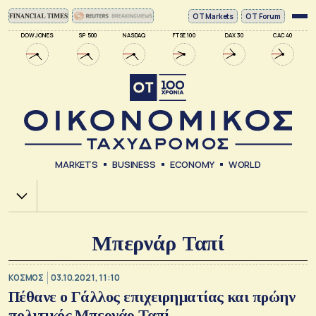
ΟΤ Markets
OT Forum
DOW JONES
SP 500
NASDAQ
FTSE 100
DAX 30
CAC 40
MARKETS
BUSINESS
ECONOMY
WORLD
Χ.Α.
Μπερνάρ Ταπί
ΚΟΣΜΟΣ
03.10.2021, 11:10
Πέθανε ο Γάλλος επιχειρηματίας και πρώην
πολιτικός Μπερνάρ Ταπί