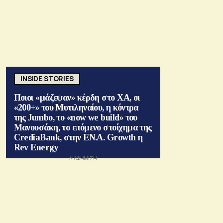
INSIDE STORIES
Ποιοι «μάζεψαν» κέρδη στο ΧΑ, οι
«200+» του Μυτιληναίου, η κόντρα
της Jumbo, το «now we build» του
Μανουσάκη, το επόμενο στοίχημα της
CrediaBank, στην ΕΝ.Α. Growth η
Rev Energy