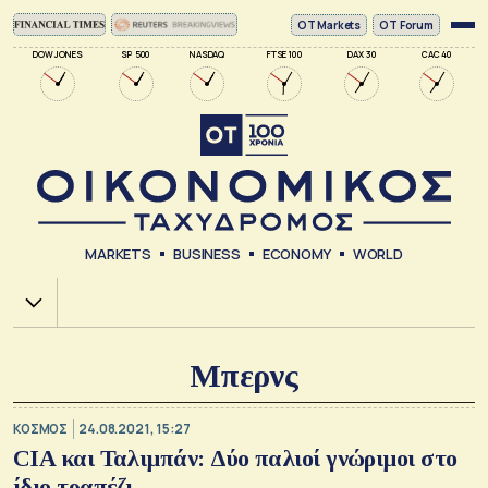
ΟΤ Markets
OT Forum
DOW JONES
SP 500
NASDAQ
FTSE 100
DAX 30
CAC 40
MARKETS
BUSINESS
ECONOMY
WORLD
Χ.Α.
Μπερνς
ΚΟΣΜΟΣ
24.08.2021, 15:27
CIA και Ταλιμπάν: Δύο παλιοί γνώριμοι στο
ίδιο τραπέζι...