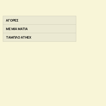
ΑΓΟΡΕΣ
ΜΕ ΜΙΑ ΜΑΤΙΑ
ΤΑΜΠΛΟ ATHEX