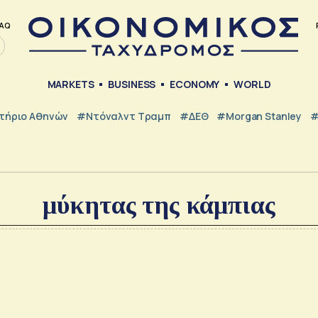
AQ
MARKETS
BUSINESS
ECONOMY
WORLD
τήριο Αθηνών
#Ντόναλντ Τραμπ
#ΔΕΘ
#Morgan Stanley
#
μύκητας της κάμπιας