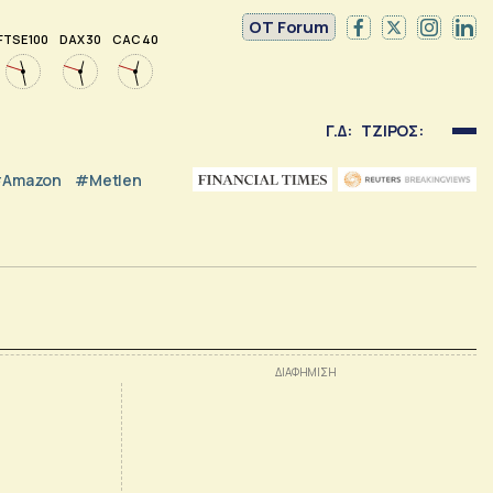
OT Forum
FTSE 100
DAX 30
CAC 40
Γ.Δ:
ΤΖΙΡΟΣ:
Amazon
#Metlen