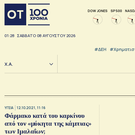
DOW JONES
SP 500
NASD
01:28
ΣΑΒΒΑΤΟ
08
ΑΥΓΟΥΣΤΟΥ
2026
#ΔΕΗ
#Χρηματισ
Χ.Α.
ΥΓΕΙΑ
12.10.2021, 11:16
Φάρμακο κατά του καρκίνου
από τον «μύκητα της κάμπιας»
των Ιμαλαΐων;