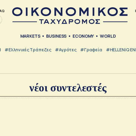
AQ
MARKETS
BUSINESS
ECONOMY
WORLD
Η
#ελληνικές Τράπεζες
#Αγρότες
#Γραφεία
#HELLENiQ E
νέοι συντελεστές