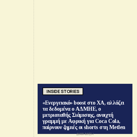
INSIDE STORIES
«Ενεργειακό» boost στο ΧΑ, αλλάζει
τα δεδομένα ο ΑΔΜΗΕ, ο
μετριοπαθής Σιάμισιης, ανοιχτή
γραμμή με Αφρική για Coca Cola,
παίρνουν ζημιές οι shorts στη Metlen