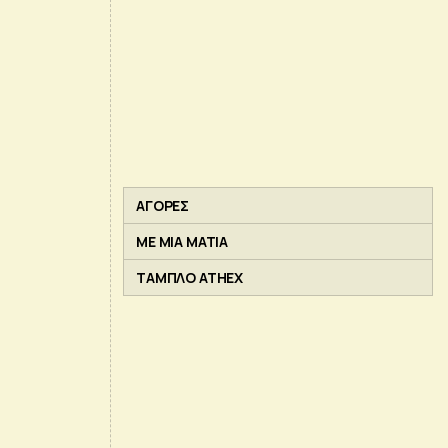
ΑΓΟΡΕΣ
ΜΕ ΜΙΑ ΜΑΤΙΑ
ΤΑΜΠΛΟ ATHEX