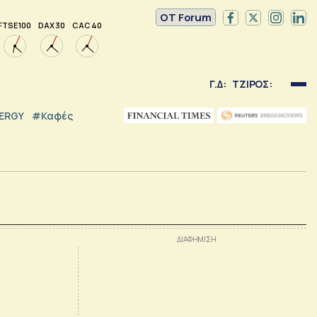
OT Forum
FTSE 100
DAX 30
CAC 40
Γ.Δ:
ΤΖΙΡΟΣ:
NERGY
#καφές