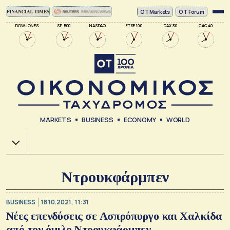
ΟΤ Markets
OT Forum
DOW JONES
SP 500
NASDAQ
FTSE 100
DAX 30
CAC 40
MARKETS
BUSINESS
ECONOMY
WORLD
Χ.Α.
Ντρουκφάρμπεν
BUSINESS
18.10.2021, 11:31
Νέες επενδύσεις σε Ασπρόπυργο και Χαλκίδα
από τον όμιλο Ντρουκφάρμπεν