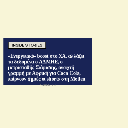
INSIDE STORIES
«Ενεργειακό» boost στο ΧΑ, αλλάζει
τα δεδομένα ο ΑΔΜΗΕ, ο
μετριοπαθής Σιάμισιης, ανοιχτή
γραμμή με Αφρική για Coca Cola,
παίρνουν ζημιές οι shorts στη Metlen