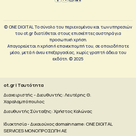
© ONE DIGITAL Το σύνολο του περιεχομένου και των υπηρεσιών
του ot.gr διατίθεται στους επισκέπτες αυστηρά για
προσωπική χρήση.
Απαγορεύεται η χρήση ή επανεκπομπή του, σε οποιοδήποτε
μέσο, μετά ή άνευ επεξεργασίας, χωρίς γραπτή άδεια του
εκδότη. © 2025
ot.gr | Ταυτότητα
Διαχειριστής - Διευθυντής: Λευτέρης Θ.
Χαραλαμπόπουλος
Διευθυντής Σύνταξης: Χρήστος Κολώνας
Ιδιοκτησία - Δικαιούχος domain name: ΟΝΕ DIGITAL
SERVICES MONOΠΡΟΣΩΠΗ ΑΕ