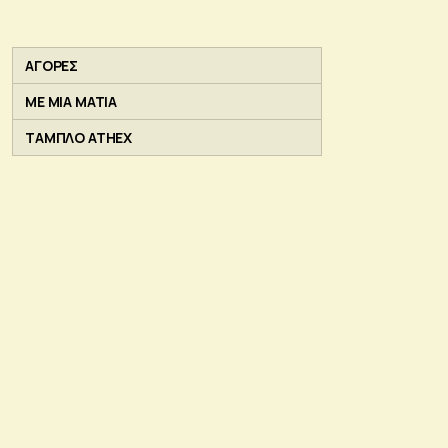
ΑΓΟΡΕΣ
ΜΕ ΜΙΑ ΜΑΤΙΑ
ΤΑΜΠΛΟ ATHEX