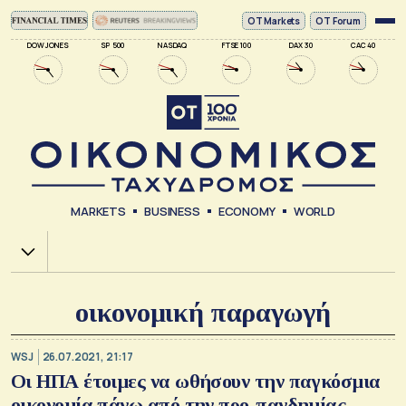
ΟΤ Markets
OT Forum
DOW JONES
SP 500
NASDAQ
FTSE 100
DAX 30
CAC 40
MARKETS
BUSINESS
ECONOMY
WORLD
Χ.Α.
οικονομική παραγωγή
WSJ
26.07.2021, 21:17
Oι ΗΠΑ έτοιμες να ωθήσουν την παγκόσμια
οικονομία πάνω από την προ-πανδημίας