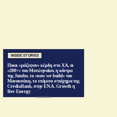
INSIDE STORIES
Ποιοι «μάζεψαν» κέρδη στο ΧΑ, οι
«200+» του Μυτιληναίου, η κόντρα
της Jumbo, το «now we build» του
Μανουσάκη, το επόμενο στοίχημα της
CrediaBank, στην ΕΝ.Α. Growth η
Rev Energy