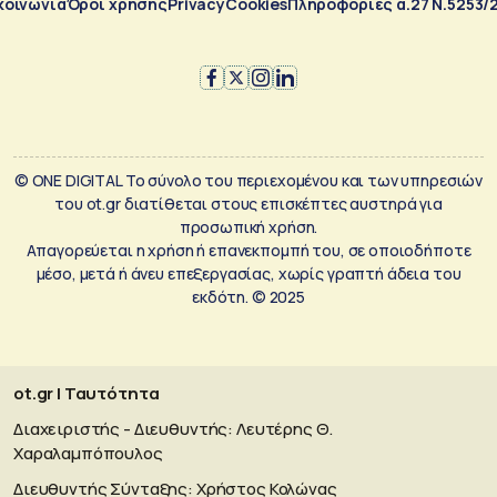
κοινωνία
Όροι χρήσης
Privacy
Cookies
Πληροφορίες α.27 Ν.5253/
© ONE DIGITAL Το σύνολο του περιεχομένου και των υπηρεσιών
του ot.gr διατίθεται στους επισκέπτες αυστηρά για
προσωπική χρήση.
Απαγορεύεται η χρήση ή επανεκπομπή του, σε οποιοδήποτε
μέσο, μετά ή άνευ επεξεργασίας, χωρίς γραπτή άδεια του
εκδότη. © 2025
ot.gr | Ταυτότητα
Διαχειριστής - Διευθυντής: Λευτέρης Θ.
Χαραλαμπόπουλος
Διευθυντής Σύνταξης: Χρήστος Κολώνας