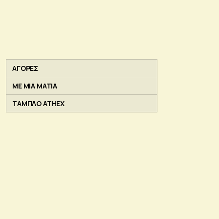
ΑΓΟΡΕΣ
ΜΕ ΜΙΑ ΜΑΤΙΑ
ΤΑΜΠΛΟ ATHEX