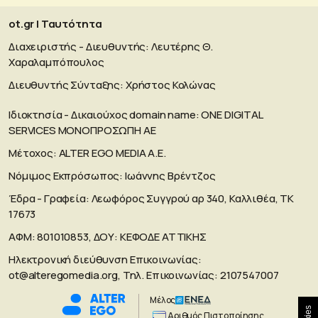
ot.gr | Ταυτότητα
Διαχειριστής - Διευθυντής: Λευτέρης Θ.
Χαραλαμπόπουλος
Διευθυντής Σύνταξης: Χρήστος Κολώνας
Ιδιοκτησία - Δικαιούχος domain name: ΟΝΕ DIGITAL
SERVICES MONOΠΡΟΣΩΠΗ ΑΕ
Μέτοχος: ALTER EGO MEDIA A.E.
Νόμιμος Εκπρόσωπος: Ιωάννης Βρέντζος
Έδρα - Γραφεία: Λεωφόρος Συγγρού αρ 340, Καλλιθέα, ΤΚ
17673
ΑΦΜ: 801010853, ΔΟΥ: ΚΕΦΟΔΕ ΑΤΤΙΚΗΣ
Ηλεκτρονική διεύθυνση Επικοινωνίας:
ot@alteregomedia.org
, Τηλ. Επικοινωνίας: 2107547007
Μέλος
Aριθμός Πιστοποίησης