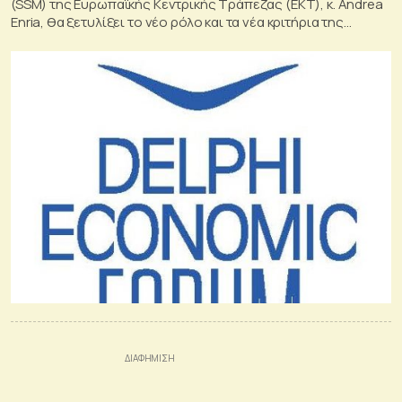
(SSM) της Ευρωπαϊκής Κεντρικής Τράπεζας (ΕΚΤ), κ. Andrea
Enria, θα ξετυλίξει το νέο ρόλο και τα νέα κριτήρια της
εποπτείας για ένα πιο σταθερό και βιώσιμο τραπεζικό
σύστημα, ύστερα από εμπειρία διαχείρισης της κρίσης από
την πανδημία