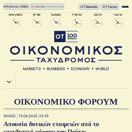
ΟΤ Markets
OT Forum
DOW JONES
SP 500
NASDAQ
FTSE 100
DAX 30
CAC 40
MARKETS
BUSINESS
ECONOMY
WORLD
Χ.Α.
ΟΙΚΟΝΟΜΙΚΟ ΦΟΡΟΥΜ
WORLD
19.06.2025, 23:39
Απουσία δυτικών εταιρειών από το
επενδυτικό φόρουμ του Πούτιν