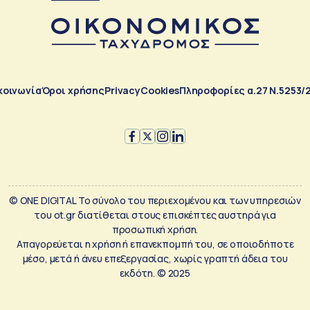
κοινωνία
Όροι χρήσης
Privacy
Cookies
Πληροφορίες α.27 Ν.5253/
© ONE DIGITAL Το σύνολο του περιεχομένου και των υπηρεσιών
του ot.gr διατίθεται στους επισκέπτες αυστηρά για
προσωπική χρήση.
Απαγορεύεται η χρήση ή επανεκπομπή του, σε οποιοδήποτε
μέσο, μετά ή άνευ επεξεργασίας, χωρίς γραπτή άδεια του
εκδότη. © 2025