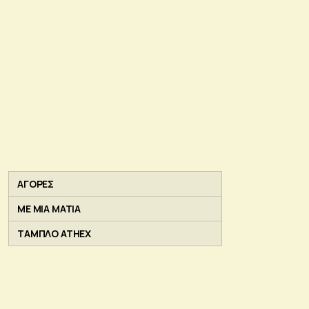
ΑΓΟΡΕΣ
ΜΕ ΜΙΑ ΜΑΤΙΑ
ΤΑΜΠΛΟ ATHEX