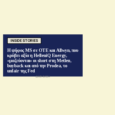
INSIDE STORIES
Η ψήφος MS σε ΟΤΕ και Allwyn, που
κρύβει αξία η HelleniQ Energy,
«μαζεύονται» οι short στη Metlen,
buyback και από την Prodea, το
unfair της Fed