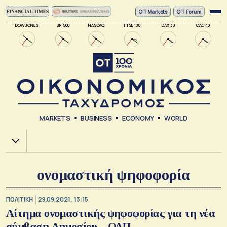
ΟΤ Markets
OT Forum
DOW JONES
SP 500
NASDAQ
FTSE 100
DAX 30
CAC 40
MARKETS
BUSINESS
ECONOMY
WORLD
Χ.Α.
ονομαστική ψηφοφορία
ΠΟΛΙΤΙΚΗ
29.09.2021, 13:15
Αίτημα ονομαστικής ψηφοφορίας για τη νέα
σύμβαση Δημοσίου – ΟΛΠ