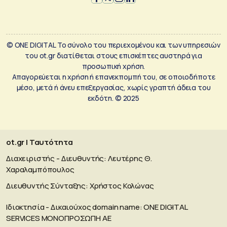
© ONE DIGITAL Το σύνολο του περιεχομένου και των υπηρεσιών
του ot.gr διατίθεται στους επισκέπτες αυστηρά για
προσωπική χρήση.
Απαγορεύεται η χρήση ή επανεκπομπή του, σε οποιοδήποτε
μέσο, μετά ή άνευ επεξεργασίας, χωρίς γραπτή άδεια του
εκδότη. © 2025
ot.gr | Ταυτότητα
Διαχειριστής - Διευθυντής: Λευτέρης Θ.
Χαραλαμπόπουλος
Διευθυντής Σύνταξης: Χρήστος Κολώνας
Ιδιοκτησία - Δικαιούχος domain name: ΟΝΕ DIGITAL
SERVICES MONOΠΡΟΣΩΠΗ ΑΕ