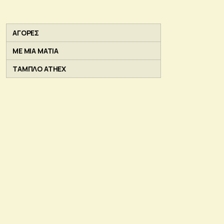
ΑΓΟΡΕΣ
ΜΕ ΜΙΑ ΜΑΤΙΑ
ΤΑΜΠΛΟ ATHEX