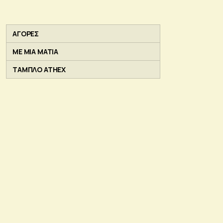
ΑΓΟΡΕΣ
ΜΕ ΜΙΑ ΜΑΤΙΑ
ΤΑΜΠΛΟ ATHEX