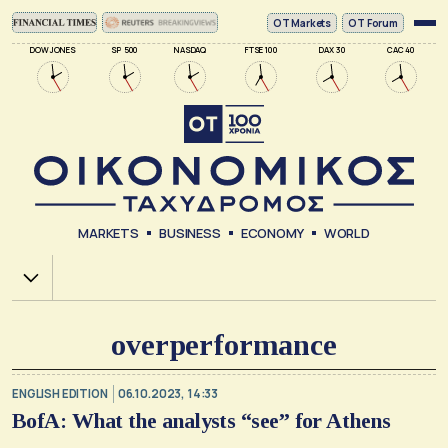
ΟΤ Markets
OT Forum
DOW JONES
SP 500
NASDAQ
FTSE 100
DAX 30
CAC 40
MARKETS
BUSINESS
ECONOMY
WORLD
Χ.Α.
overperformance
ENGLISH EDITION
06.10.2023, 14:33
BofA: What the analysts “see” for Athens