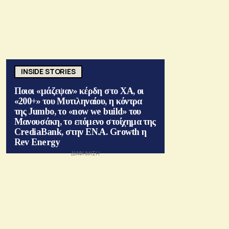
INSIDE STORIES
Ποιοι «μάζεψαν» κέρδη στο ΧΑ, οι
«200+» του Μυτιληναίου, η κόντρα
της Jumbo, το «now we build» του
Μανουσάκη, το επόμενο στοίχημα της
CrediaBank, στην ΕΝ.Α. Growth η
Rev Energy