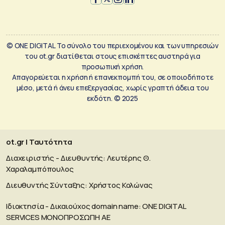
© ONE DIGITAL Το σύνολο του περιεχομένου και των υπηρεσιών
του ot.gr διατίθεται στους επισκέπτες αυστηρά για
προσωπική χρήση.
Απαγορεύεται η χρήση ή επανεκπομπή του, σε οποιοδήποτε
μέσο, μετά ή άνευ επεξεργασίας, χωρίς γραπτή άδεια του
εκδότη. © 2025
ot.gr | Ταυτότητα
Διαχειριστής - Διευθυντής: Λευτέρης Θ.
Χαραλαμπόπουλος
Διευθυντής Σύνταξης: Χρήστος Κολώνας
Ιδιοκτησία - Δικαιούχος domain name: ΟΝΕ DIGITAL
SERVICES MONOΠΡΟΣΩΠΗ ΑΕ