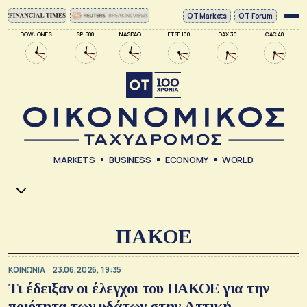
ΟΤ Markets
OT Forum
DOW JONES
SP 500
NASDAQ
FTSE 100
DAX 30
CAC 40
MARKETS
BUSINESS
ECONOMY
WORLD
Χ.Α.
ΠΑΚΟΕ
ΚΟΙΝΩΝΙΑ
23.06.2026, 19:35
Τι έδειξαν οι έλεγχοι του ΠΑΚΟΕ για την
ποιότητα των υδάτων στην Αττική