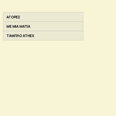
ΑΓΟΡΕΣ
ΜΕ ΜΙΑ ΜΑΤΙΑ
ΤΑΜΠΛΟ ATHEX