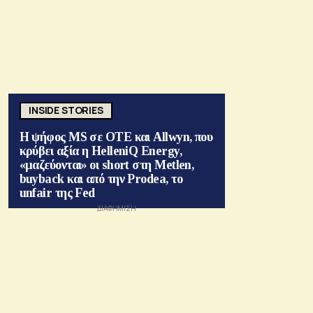
INSIDE STORIES
Η ψήφος MS σε ΟΤΕ και Allwyn, που
κρύβει αξία η HelleniQ Energy,
«μαζεύονται» οι short στη Metlen,
buyback και από την Prodea, το
unfair της Fed