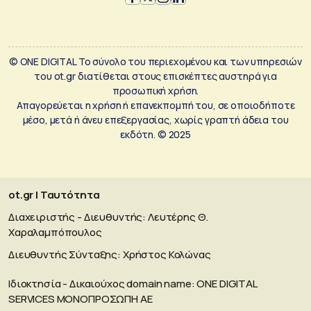
© ONE DIGITAL Το σύνολο του περιεχομένου και των υπηρεσιών
του ot.gr διατίθεται στους επισκέπτες αυστηρά για
προσωπική χρήση.
Απαγορεύεται η χρήση ή επανεκπομπή του, σε οποιοδήποτε
μέσο, μετά ή άνευ επεξεργασίας, χωρίς γραπτή άδεια του
εκδότη. © 2025
ot.gr | Ταυτότητα
Διαχειριστής - Διευθυντής: Λευτέρης Θ.
Χαραλαμπόπουλος
Διευθυντής Σύνταξης: Χρήστος Κολώνας
Ιδιοκτησία - Δικαιούχος domain name: ΟΝΕ DIGITAL
SERVICES MONOΠΡΟΣΩΠΗ ΑΕ