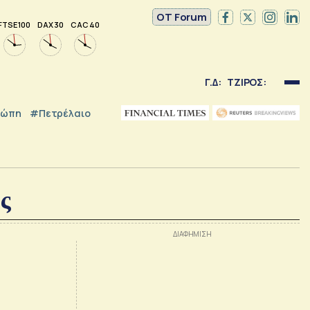
OT Forum
FTSE 100
DAX 30
CAC 40
Γ.Δ:
ΤΖΙΡΟΣ:
ρώπη
#Πετρέλαιο
ς