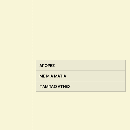
ΑΓΟΡΕΣ
ΜΕ ΜΙΑ ΜΑΤΙΑ
ΤΑΜΠΛΟ ATHEX