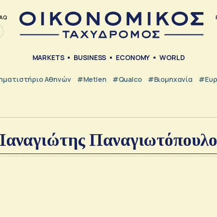
AQ
MARKETS
BUSINESS
ECONOMY
WORLD
ηματιστήριο Αθηνών
#metlen
#Qualco
#Βιομηχανία
#Ευ
Παναγιώτης Παναγιωτόπουλο