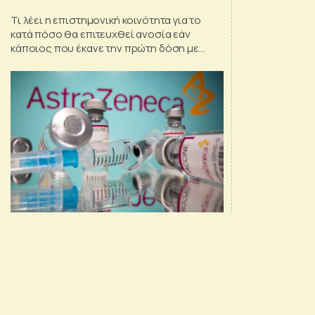
Τι λέει η επιστημονική κοινότητα για το
κατά πόσο θα επιτευχθεί ανοσία εάν
κάποιος που έκανε την πρώτη δόση με
AstraZeneca εμβολιαστεί με mRNA στη
δεύτερη δόση - Τι απαντούν