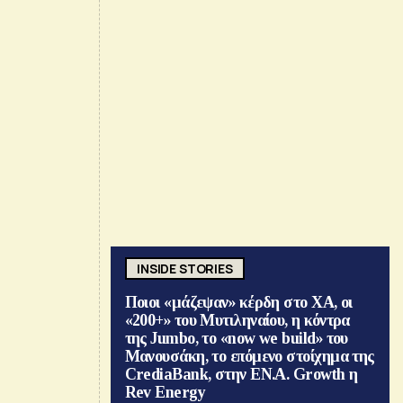
INSIDE STORIES
Ποιοι «μάζεψαν» κέρδη στο ΧΑ, οι
«200+» του Μυτιληναίου, η κόντρα
της Jumbo, το «now we build» του
Μανουσάκη, το επόμενο στοίχημα της
CrediaBank, στην ΕΝ.Α. Growth η
Rev Energy