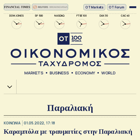
ΟΤ Markets
OT Forum
DOW JONES
SP 500
NASDAQ
FTSE 100
DAX 30
CAC 40
MARKETS
BUSINESS
ECONOMY
WORLD
Χ.Α.
Παραλιακή
ΚΟΙΝΩΝΙΑ
01.05.2022, 17:18
Καραμπόλα με τραυματίες στην Παραλιακή