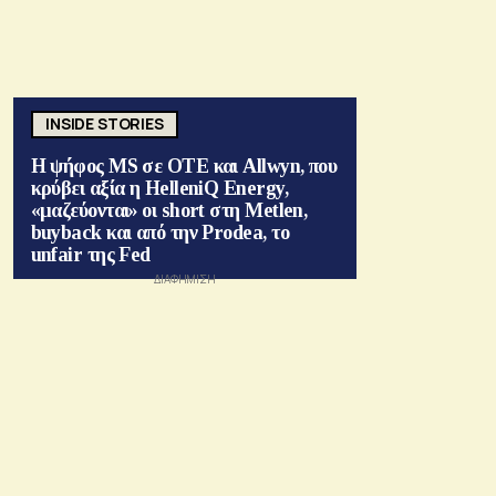
INSIDE STORIES
Η ψήφος MS σε ΟΤΕ και Allwyn, που
κρύβει αξία η HelleniQ Energy,
«μαζεύονται» οι short στη Metlen,
buyback και από την Prodea, το
unfair της Fed