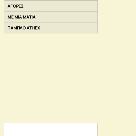
ΑΓΟΡΕΣ
ΜΕ ΜΙΑ ΜΑΤΙΑ
ΤΑΜΠΛΟ ATHEX