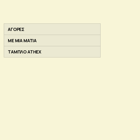
ΑΓΟΡΕΣ
ΜΕ ΜΙΑ ΜΑΤΙΑ
ΤΑΜΠΛΟ ATHEX