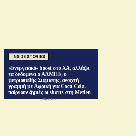
INSIDE STORIES
«Ενεργειακό» boost στο ΧΑ, αλλάζει
τα δεδομένα ο ΑΔΜΗΕ, ο
μετριοπαθής Σιάμισιης, ανοιχτή
γραμμή με Αφρική για Coca Cola,
παίρνουν ζημιές οι shorts στη Metlen