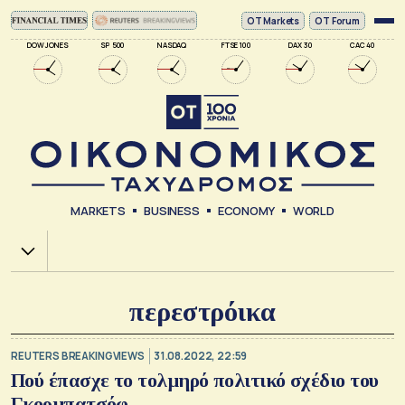
ΟΤ Markets
OT Forum
DOW JONES
SP 500
NASDAQ
FTSE 100
DAX 30
CAC 40
MARKETS
BUSINESS
ECONOMY
WORLD
Χ.Α.
περεστρόικα
REUTERS BREAKINGVIEWS
31.08.2022, 22:59
Πού έπασχε το τολμηρό πολιτικό σχέδιο του
Γκορμπατσόφ