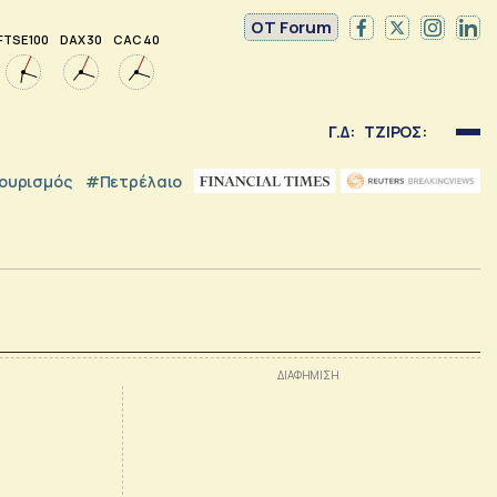
OT Forum
FTSE 100
DAX 30
CAC 40
Γ.Δ:
ΤΖΙΡΟΣ:
ουρισμός
#Πετρέλαιο