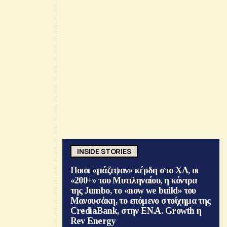
INSIDE STORIES
Ποιοι «μάζεψαν» κέρδη στο ΧΑ, οι
«200+» του Μυτιληναίου, η κόντρα
της Jumbo, το «now we build» του
Μανουσάκη, το επόμενο στοίχημα της
CrediaBank, στην ΕΝ.Α. Growth η
Rev Energy