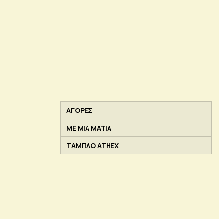
ΑΓΟΡΕΣ
ΜΕ ΜΙΑ ΜΑΤΙΑ
ΤΑΜΠΛΟ ATHEX