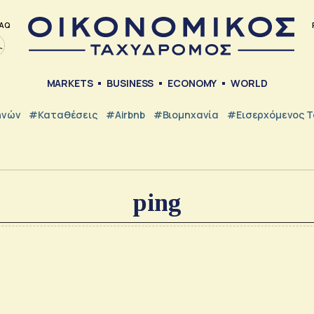
AQ
MARKETS
BUSINESS
ECONOMY
WORLD
ηνών
#Καταθέσεις
#Airbnb
#Βιομηχανία
#εισερχόμενος Τ
ping