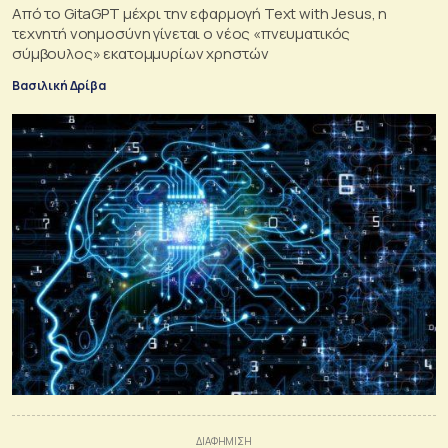
Από το GitaGPT μέχρι την εφαρμογή Text with Jesus, η
τεχνητή νοημοσύνη γίνεται ο νέος «πνευματικός
σύμβουλος» εκατομμυρίων χρηστών
Βασιλική Δρίβα