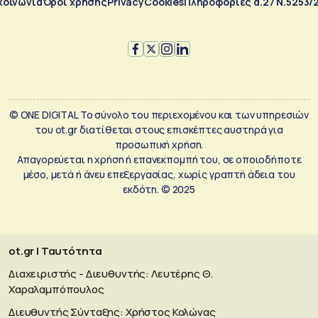
κοινωνία
Όροι χρήσης
Privacy
Cookies
Πληροφορίες α.27 Ν.5253/
© ONE DIGITAL Το σύνολο του περιεχομένου και των υπηρεσιών
του ot.gr διατίθεται στους επισκέπτες αυστηρά για
προσωπική χρήση.
Απαγορεύεται η χρήση ή επανεκπομπή του, σε οποιοδήποτε
μέσο, μετά ή άνευ επεξεργασίας, χωρίς γραπτή άδεια του
εκδότη. © 2025
ot.gr | Ταυτότητα
Διαχειριστής - Διευθυντής: Λευτέρης Θ.
Χαραλαμπόπουλος
Διευθυντής Σύνταξης: Χρήστος Κολώνας