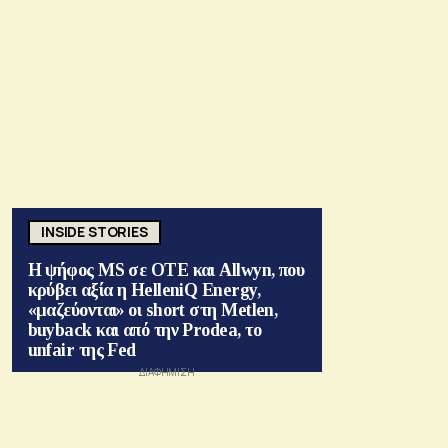
INSIDE STORIES
Η ψήφος MS σε ΟΤΕ και Allwyn, που
κρύβει αξία η HelleniQ Energy,
«μαζεύονται» οι short στη Metlen,
buyback και από την Prodea, το
unfair της Fed