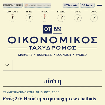
ΟΤ Markets
OT Forum
DOW JONES
SP 500
NASDAQ
FTSE 100
DAX 30
CAC 40
MARKETS
BUSINESS
ECONOMY
WORLD
Χ.Α.
πίστη
TΕΧΝΗΤΗ ΝΟΗΜΟΣΥΝΗ
18.10.2025, 20:18
Θεός 2.0: Η πίστη στην εποχή των chatbots