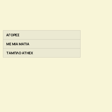
ΑΓΟΡΕΣ
ΜΕ ΜΙΑ ΜΑΤΙΑ
ΤΑΜΠΛΟ ATHEX