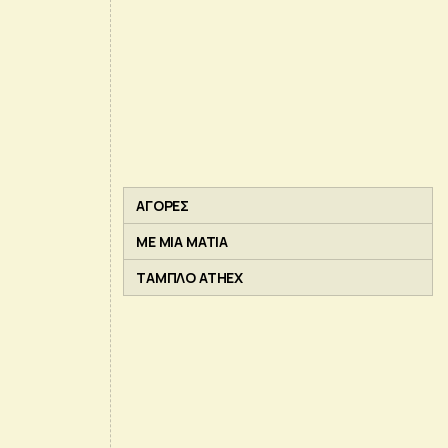
ΑΓΟΡΕΣ
ΜΕ ΜΙΑ ΜΑΤΙΑ
ΤΑΜΠΛΟ ATHEX