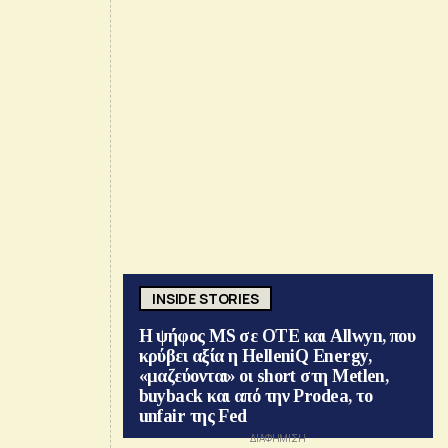
INSIDE STORIES
Η ψήφος MS σε ΟΤΕ και Allwyn, που
κρύβει αξία η HelleniQ Energy,
«μαζεύονται» οι short στη Metlen,
buyback και από την Prodea, το
unfair της Fed