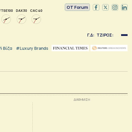
OT Forum
FTSE 100
DAX 30
CAC 40
Γ.Δ:
ΤΖΙΡΟΣ:
 Βίζα
#luxury Brands