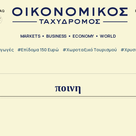
AQ
MARKETS
BUSINESS
ECONOMY
WORLD
γωγές
#Επίδομα 150 Ευρώ
#Χωροταξικό Τουρισμού
#Χρυσή
ποινη