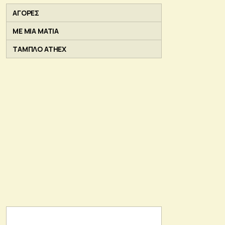
ΑΓΟΡΕΣ
ΜΕ ΜΙΑ ΜΑΤΙΑ
ΤΑΜΠΛΟ ATHEX