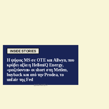
INSIDE STORIES
Η ψήφος MS σε ΟΤΕ και Allwyn, που
κρύβει αξία η HelleniQ Energy,
«μαζεύονται» οι short στη Metlen,
buyback και από την Prodea, το
unfair της Fed