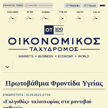
ΟΤ Markets
OT Forum
DOW JONES
SP 500
NASDAQ
FTSE 100
DAX 30
CAC 40
MARKETS
BUSINESS
ECONOMY
WORLD
Χ.Α.
Πρωτοβάθμια Φροντίδα Υγείας
ΕΠΙΚΑΙΡΟΤΗΤΑ
15.09.2023, 07:59
«Γολγοθάς» ταλαιπωρίας στα ραντεβού
ασθενών