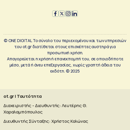
© ONE DIGITAL Το σύνολο του περιεχομένου και των υπηρεσιών
του ot.gr διατίθεται στους επισκέπτες αυστηρά για
προσωπική χρήση.
Απαγορεύεται η χρήση ή επανεκπομπή του, σε οποιοδήποτε
μέσο, μετά ή άνευ επεξεργασίας, χωρίς γραπτή άδεια του
εκδότη. © 2025
ot.gr | Ταυτότητα
Διαχειριστής - Διευθυντής: Λευτέρης Θ.
Χαραλαμπόπουλος
Διευθυντής Σύνταξης: Χρήστος Κολώνας