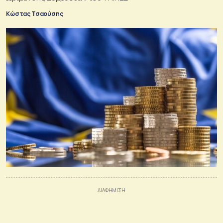
Κώστας Τσαούσης