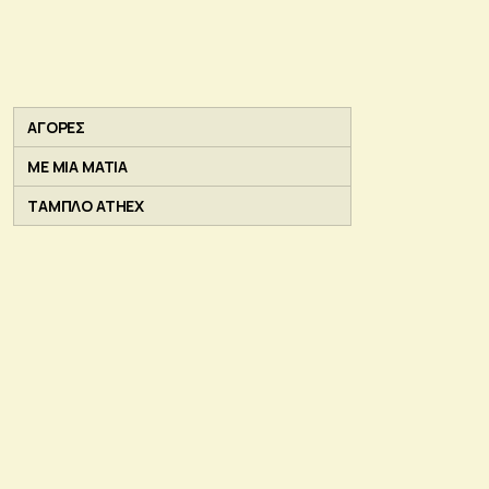
ΑΓΟΡΕΣ
ΜΕ ΜΙΑ ΜΑΤΙΑ
ΤΑΜΠΛΟ ATHEX