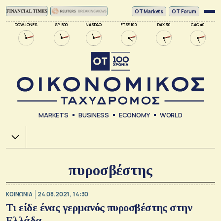
ΟΤ Markets
OT Forum
DOW JONES
SP 500
NASDAQ
FTSE 100
DAX 30
CAC 40
MARKETS
BUSINESS
ECONOMY
WORLD
Χ.Α.
πυροσβέστης
ΚΟΙΝΩΝΙΑ
24.08.2021, 14:30
Τι είδε ένας γερμανός πυροσβέστης στην
Ελλάδα