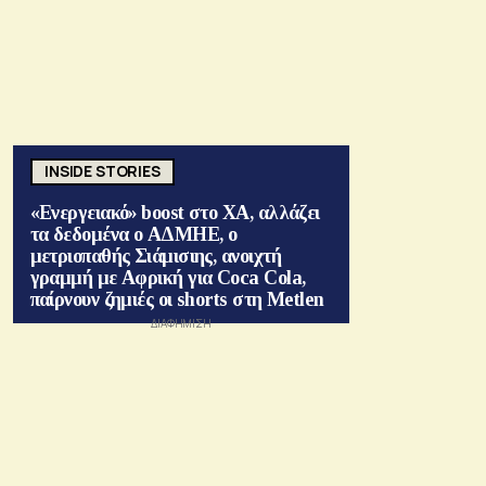
INSIDE STORIES
«Ενεργειακό» boost στο ΧΑ, αλλάζει
τα δεδομένα ο ΑΔΜΗΕ, ο
μετριοπαθής Σιάμισιης, ανοιχτή
γραμμή με Αφρική για Coca Cola,
παίρνουν ζημιές οι shorts στη Metlen