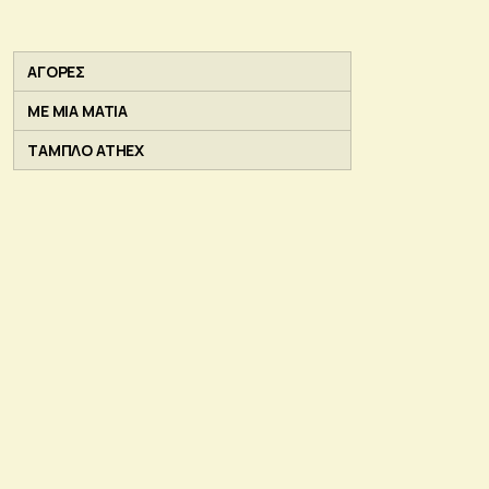
ΑΓΟΡΕΣ
ΜΕ ΜΙΑ ΜΑΤΙΑ
ΤΑΜΠΛΟ ATHEX