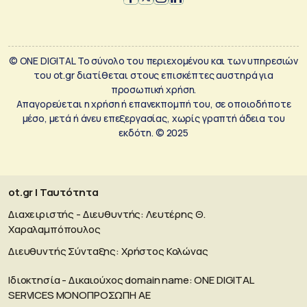
© ONE DIGITAL Το σύνολο του περιεχομένου και των υπηρεσιών
του ot.gr διατίθεται στους επισκέπτες αυστηρά για
προσωπική χρήση.
Απαγορεύεται η χρήση ή επανεκπομπή του, σε οποιοδήποτε
μέσο, μετά ή άνευ επεξεργασίας, χωρίς γραπτή άδεια του
εκδότη. © 2025
ot.gr | Ταυτότητα
Διαχειριστής - Διευθυντής: Λευτέρης Θ.
Χαραλαμπόπουλος
Διευθυντής Σύνταξης: Χρήστος Κολώνας
Ιδιοκτησία - Δικαιούχος domain name: ΟΝΕ DIGITAL
SERVICES MONOΠΡΟΣΩΠΗ ΑΕ