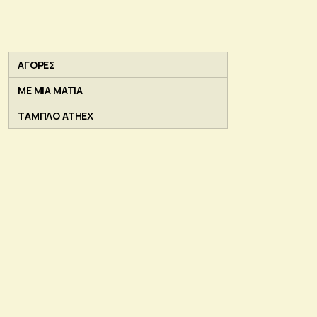
ΑΓΟΡΕΣ
ΜΕ ΜΙΑ ΜΑΤΙΑ
ΤΑΜΠΛΟ ATHEX