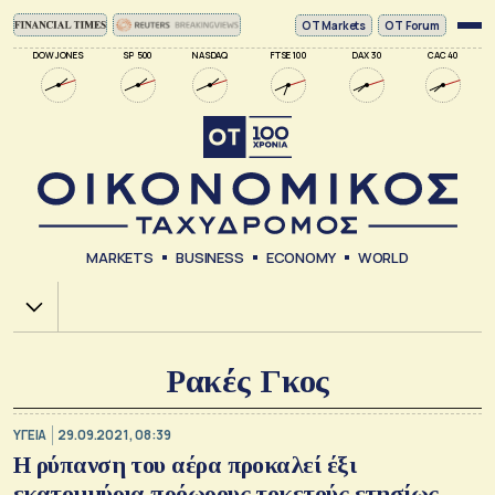
ΟΤ Markets
OT Forum
DOW JONES
SP 500
NASDAQ
FTSE 100
DAX 30
CAC 40
MARKETS
BUSINESS
ECONOMY
WORLD
Χ.Α.
Ρακές Γκος
ΥΓΕΙΑ
29.09.2021, 08:39
Η ρύπανση του αέρα προκαλεί έξι
εκατομμύρια πρόωρους τοκετούς ετησίως