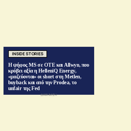
INSIDE STORIES
Η ψήφος MS σε ΟΤΕ και Allwyn, που
κρύβει αξία η HelleniQ Energy,
«μαζεύονται» οι short στη Metlen,
buyback και από την Prodea, το
unfair της Fed