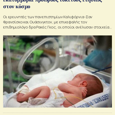
στον κόσμο
Οι ερευνητές των πανεπιστημίων Καλιφόρνια-Σαν
Φρανσίσκο και Ουάσινγκτον, με επικεφαλής τον
επιδημιολόγο δρα Ρακές Γκος, οι οποίοι ανέλυσαν στοιχεία
για 204 χώρες και έκαναν τη σχετική δημοσίευση στο ιατρικό
περιοδικό «PLoS Medicine», εκτιμούν ότι οι πρόωροι και
λιποβαρείς τοκετοί θα μπορούσαν να μειωθούν κατά
περίπου 78%