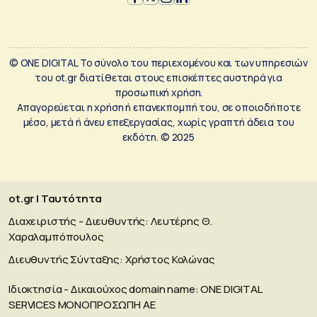
© ONE DIGITAL Το σύνολο του περιεχομένου και των υπηρεσιών
του ot.gr διατίθεται στους επισκέπτες αυστηρά για
προσωπική χρήση.
Απαγορεύεται η χρήση ή επανεκπομπή του, σε οποιοδήποτε
μέσο, μετά ή άνευ επεξεργασίας, χωρίς γραπτή άδεια του
εκδότη. © 2025
ot.gr | Ταυτότητα
Διαχειριστής - Διευθυντής: Λευτέρης Θ.
Χαραλαμπόπουλος
Διευθυντής Σύνταξης: Χρήστος Κολώνας
Ιδιοκτησία - Δικαιούχος domain name: ΟΝΕ DIGITAL
SERVICES MONOΠΡΟΣΩΠΗ ΑΕ