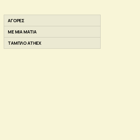
ΑΓΟΡΕΣ
ΜΕ ΜΙΑ ΜΑΤΙΑ
ΤΑΜΠΛΟ ATHEX