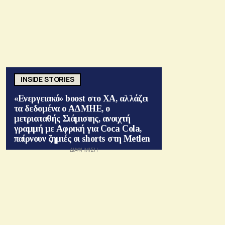
INSIDE STORIES
«Ενεργειακό» boost στο ΧΑ, αλλάζει
τα δεδομένα ο ΑΔΜΗΕ, ο
μετριοπαθής Σιάμισιης, ανοιχτή
γραμμή με Αφρική για Coca Cola,
παίρνουν ζημιές οι shorts στη Metlen