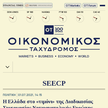
ΟΤ Markets
OT Forum
DOW JONES
SP 500
NASDAQ
FTSE 100
DAX 30
CAC 40
MARKETS
BUSINESS
ECONOMY
WORLD
Χ.Α.
SEECP
ΠΟΛΙΤΙΚΗ
01.07.2021, 14:15
Η Ελλάδα στο «τιμόνι» της Διαδικασίας
Συνεργασίας Νοτιοανατολικής Ευρώπης