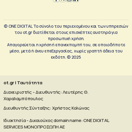
© ONE DIGITAL Το σύνολο του περιεχομένου και των υπηρεσιών
του ot.gr διατίθεται στους επισκέπτες αυστηρά για
προσωπική χρήση.
Απαγορεύεται η χρήση ή επανεκπομπή του, σε οποιοδήποτε
μέσο, μετά ή άνευ επεξεργασίας, χωρίς γραπτή άδεια του
εκδότη. © 2025
ot.gr | Ταυτότητα
Διαχειριστής - Διευθυντής: Λευτέρης Θ.
Χαραλαμπόπουλος
Διευθυντής Σύνταξης: Χρήστος Κολώνας
Ιδιοκτησία - Δικαιούχος domain name: ΟΝΕ DIGITAL
SERVICES MONOΠΡΟΣΩΠΗ ΑΕ