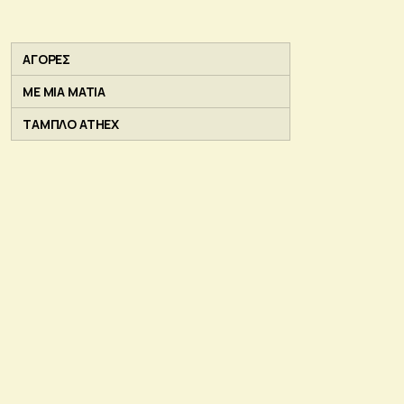
ΑΓΟΡΕΣ
ΜΕ ΜΙΑ ΜΑΤΙΑ
ΤΑΜΠΛΟ ATHEX