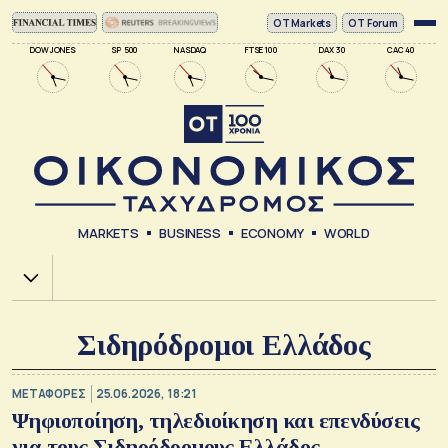
ΟΤ Markets
OT Forum
DOW JONES
SP 500
NASDAQ
FTSE 100
DAX 30
CAC 40
MARKETS
BUSINESS
ECONOMY
WORLD
Χ.Α.
Σιδηρόδρομοι Ελλάδος
ΜΕΤΑΦΟΡΕΣ
25.06.2026, 18:21
Ψηφιοποίηση, τηλεδιοίκηση και επενδύσεις
για τους Σιδηρόδρομους Ελλάδος