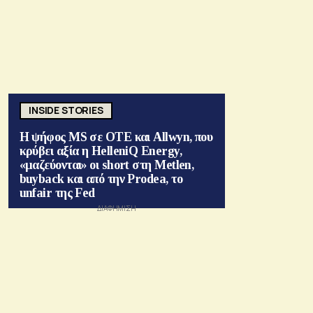
INSIDE STORIES
Η ψήφος MS σε ΟΤΕ και Allwyn, που
κρύβει αξία η HelleniQ Energy,
«μαζεύονται» οι short στη Metlen,
buyback και από την Prodea, το
unfair της Fed