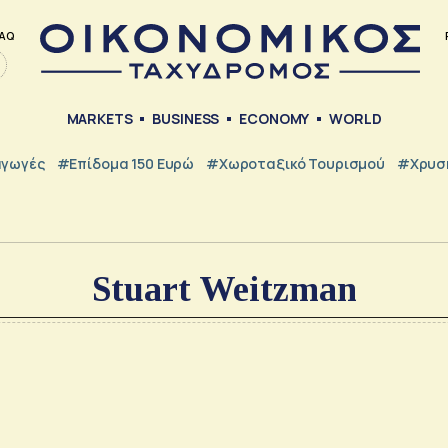
AQ
MARKETS
BUSINESS
ECONOMY
WORLD
γωγές
#Επίδομα 150 Ευρώ
#Χωροταξικό Τουρισμού
#Χρυσή
Stuart Weitzman