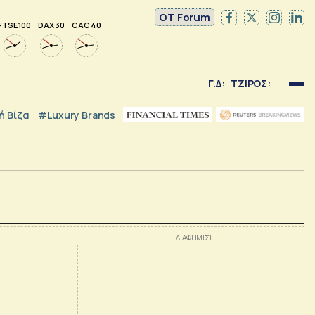
OT Forum
FTSE 100
DAX 30
CAC 40
Γ.Δ:
ΤΖΙΡΟΣ:
 Βίζα
#luxury Brands