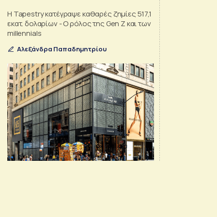
Η Tapestry κατέγραψε καθαρές ζημίες 517,1
εκατ. δολαρίων - Ο ρόλος της Gen Z και των
millennials
Αλεξάνδρα Παπαδημητρίου