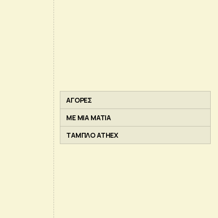
ΑΓΟΡΕΣ
ΜΕ ΜΙΑ ΜΑΤΙΑ
ΤΑΜΠΛΟ ATHEX