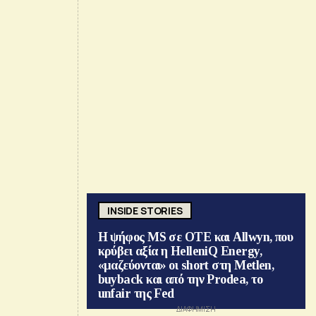
INSIDE STORIES
Η ψήφος MS σε ΟΤΕ και Allwyn, που
κρύβει αξία η HelleniQ Energy,
«μαζεύονται» οι short στη Metlen,
buyback και από την Prodea, το
unfair της Fed