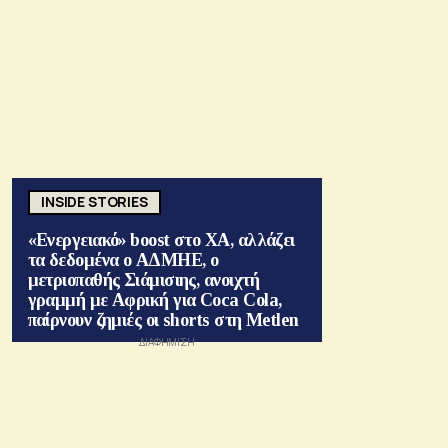
INSIDE STORIES
«Ενεργειακό» boost στο ΧΑ, αλλάζει
τα δεδομένα ο ΑΔΜΗΕ, ο
μετριοπαθής Σιάμισιης, ανοιχτή
γραμμή με Αφρική για Coca Cola,
παίρνουν ζημιές οι shorts στη Metlen