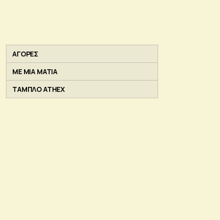
ΑΓΟΡΕΣ
ΜΕ ΜΙΑ ΜΑΤΙΑ
ΤΑΜΠΛΟ ATHEX