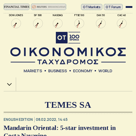
ΟΤ Markets
OT Forum
DOW JONES
SP 500
NASDAQ
FTSE 100
DAX 30
CAC 40
MARKETS
BUSINESS
ECONOMY
WORLD
Χ.Α.
TEMES SA
ENGLISH EDITION
08.02.2022, 14:45
Mandarin Oriental: 5-star investment in
Costa Navarino