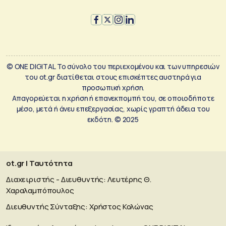
© ONE DIGITAL Το σύνολο του περιεχομένου και των υπηρεσιών
του ot.gr διατίθεται στους επισκέπτες αυστηρά για
προσωπική χρήση.
Απαγορεύεται η χρήση ή επανεκπομπή του, σε οποιοδήποτε
μέσο, μετά ή άνευ επεξεργασίας, χωρίς γραπτή άδεια του
εκδότη. © 2025
ot.gr | Ταυτότητα
Διαχειριστής - Διευθυντής: Λευτέρης Θ.
Χαραλαμπόπουλος
Διευθυντής Σύνταξης: Χρήστος Κολώνας