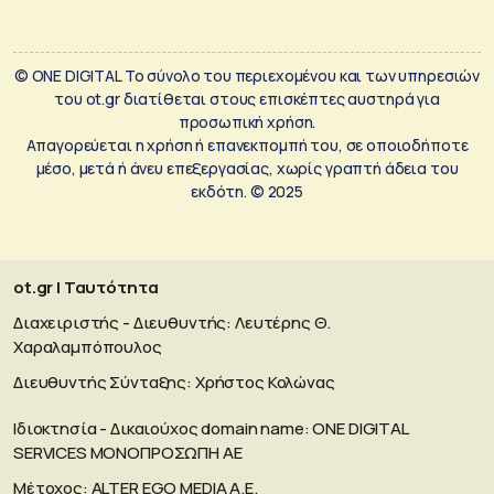
© ONE DIGITAL Το σύνολο του περιεχομένου και των υπηρεσιών
του ot.gr διατίθεται στους επισκέπτες αυστηρά για
προσωπική χρήση.
Απαγορεύεται η χρήση ή επανεκπομπή του, σε οποιοδήποτε
μέσο, μετά ή άνευ επεξεργασίας, χωρίς γραπτή άδεια του
εκδότη. © 2025
ot.gr | Ταυτότητα
Διαχειριστής - Διευθυντής: Λευτέρης Θ.
Χαραλαμπόπουλος
Διευθυντής Σύνταξης: Χρήστος Κολώνας
Ιδιοκτησία - Δικαιούχος domain name: ΟΝΕ DIGITAL
SERVICES MONOΠΡΟΣΩΠΗ ΑΕ
Μέτοχος: ALTER EGO MEDIA A.E.