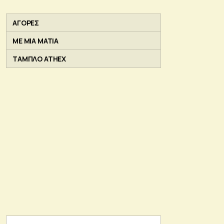
ΑΓΟΡΕΣ
ΜΕ ΜΙΑ ΜΑΤΙΑ
ΤΑΜΠΛΟ ATHEX