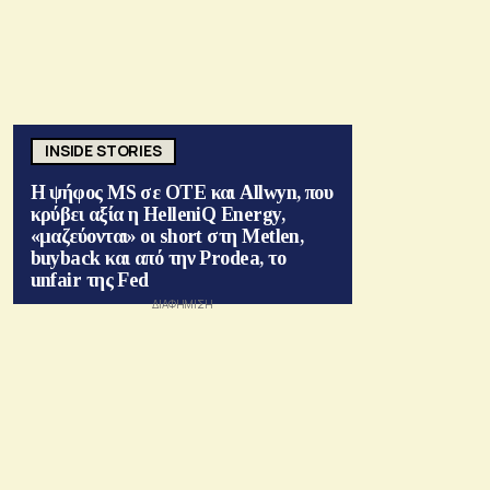
INSIDE STORIES
Η ψήφος MS σε ΟΤΕ και Allwyn, που
κρύβει αξία η HelleniQ Energy,
«μαζεύονται» οι short στη Metlen,
buyback και από την Prodea, το
unfair της Fed