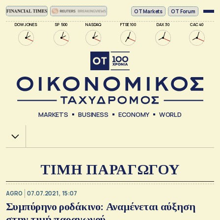
ΟΤ Markets
OT Forum
DOW JONES
SP 500
NASDAQ
FTSE 100
DAX 30
CAC 40
MARKETS
BUSINESS
ECONOMY
WORLD
Χ.Α.
ΤΙΜΗ ΠΑΡΑΓΩΓΟΥ
AGRO
07.07.2021, 15:07
Συμπύρηνο ροδάκινο: Αναμένεται αύξηση
στην τιμή παραγωγού