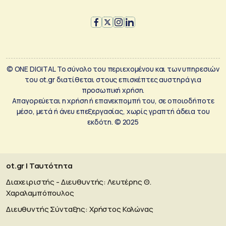
© ONE DIGITAL Το σύνολο του περιεχομένου και των υπηρεσιών
του ot.gr διατίθεται στους επισκέπτες αυστηρά για
προσωπική χρήση.
Απαγορεύεται η χρήση ή επανεκπομπή του, σε οποιοδήποτε
μέσο, μετά ή άνευ επεξεργασίας, χωρίς γραπτή άδεια του
εκδότη. © 2025
ot.gr | Ταυτότητα
Διαχειριστής - Διευθυντής: Λευτέρης Θ.
Χαραλαμπόπουλος
Διευθυντής Σύνταξης: Χρήστος Κολώνας