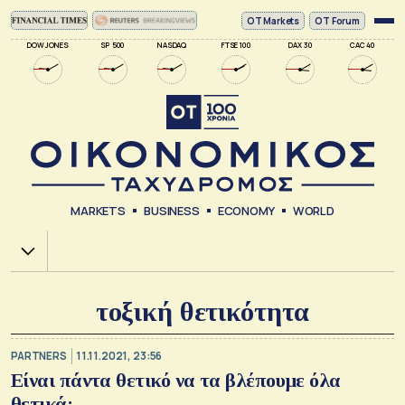
ΟΤ Markets
OT Forum
DOW JONES
SP 500
NASDAQ
FTSE 100
DAX 30
CAC 40
MARKETS
BUSINESS
ECONOMY
WORLD
Χ.Α.
τοξική θετικότητα
PARTNERS
11.11.2021, 23:56
Είναι πάντα θετικό να τα βλέπουμε όλα
θετικά;