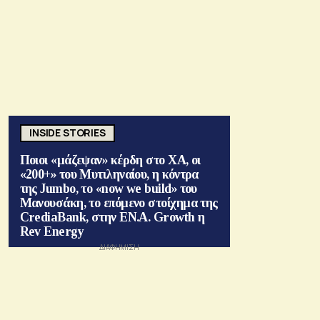
INSIDE STORIES
Ποιοι «μάζεψαν» κέρδη στο ΧΑ, οι
«200+» του Μυτιληναίου, η κόντρα
της Jumbo, το «now we build» του
Μανουσάκη, το επόμενο στοίχημα της
CrediaBank, στην ΕΝ.Α. Growth η
Rev Energy