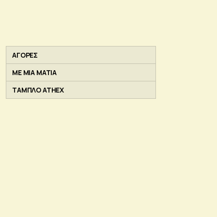
ΑΓΟΡΕΣ
ΜΕ ΜΙΑ ΜΑΤΙΑ
ΤΑΜΠΛΟ ATHEX