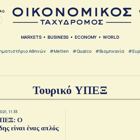
AQ
MARKETS
BUSINESS
ECONOMY
WORLD
ηματιστήριο Αθηνών
#metlen
#Qualco
#Βιομηχανία
#Ευ
Τουρικό ΥΠΕΞ
021, 11:33
ΥΠΕΞ: Ο
ης είναι ένας απλός