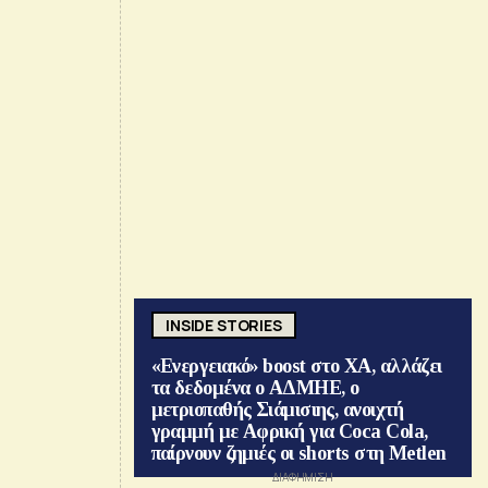
INSIDE STORIES
«Ενεργειακό» boost στο ΧΑ, αλλάζει
τα δεδομένα ο ΑΔΜΗΕ, ο
μετριοπαθής Σιάμισιης, ανοιχτή
γραμμή με Αφρική για Coca Cola,
παίρνουν ζημιές οι shorts στη Metlen