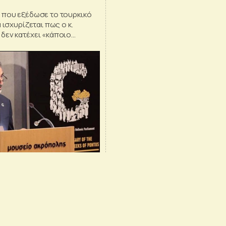
 που εξέδωσε το τουρκικό
 ισχυρίζεται πως ο κ.
δεν κατέχει «κάποιο
 και πως «δεν πληρούσε τις
ροϋποθέσεις εισόδου στη