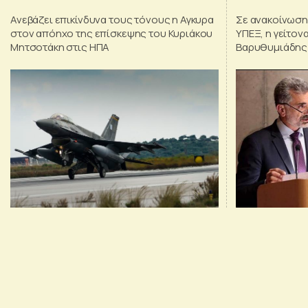
Ανεβάζει επικίνδυνα τους τόνους η Αγκυρα
Σε ανακοίνωση
στον απόηχο της επίσκεψης του Κυριάκου
ΥΠΕΞ, η γείτονα
Μητσοτάκη στις ΗΠΑ
Βαρυθυμιάδης 
επίσημο τίτλο»
απαραίτητες π
χώρα»