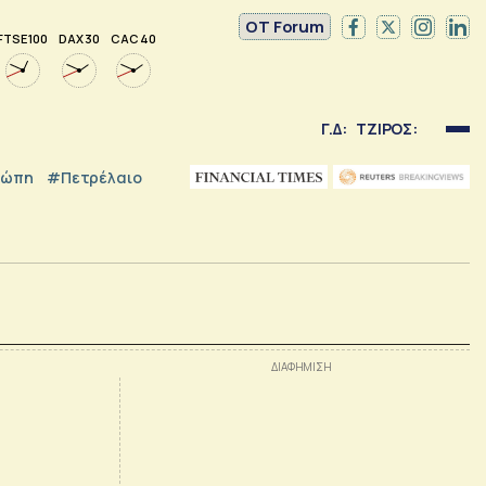
OT Forum
FTSE 100
DAX 30
CAC 40
Γ.Δ:
ΤΖΙΡΟΣ:
ρώπη
#Πετρέλαιο