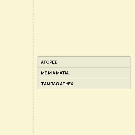
ΑΓΟΡΕΣ
ΜΕ ΜΙΑ ΜΑΤΙΑ
ΤΑΜΠΛΟ ATHEX