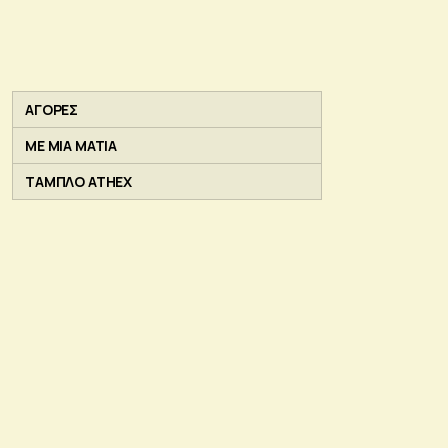
ΑΓΟΡΕΣ
ΜΕ ΜΙΑ ΜΑΤΙΑ
ΤΑΜΠΛΟ ATHEX