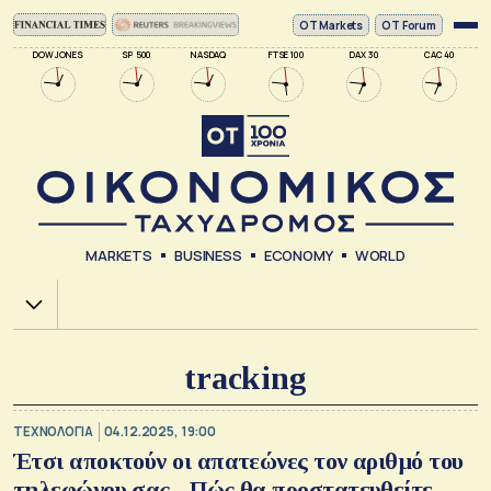
ΟΤ Markets
OT Forum
DOW JONES
SP 500
NASDAQ
FTSE 100
DAX 30
CAC 40
MARKETS
BUSINESS
ECONOMY
WORLD
Χ.Α.
tracking
ΤΕΧΝΟΛΟΓΙΑ
04.12.2025, 19:00
Έτσι αποκτούν οι απατεώνες τον αριθμό του
τηλεφώνου σας - Πώς θα προστατευθείτε