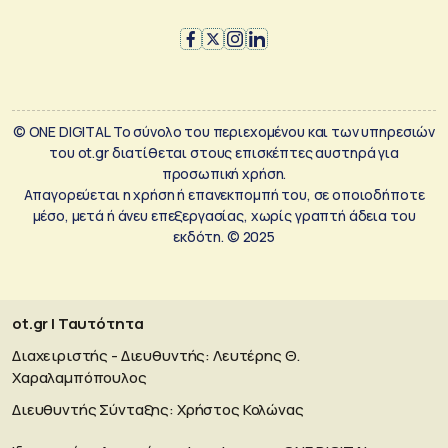
© ONE DIGITAL Το σύνολο του περιεχομένου και των υπηρεσιών
του ot.gr διατίθεται στους επισκέπτες αυστηρά για
προσωπική χρήση.
Απαγορεύεται η χρήση ή επανεκπομπή του, σε οποιοδήποτε
μέσο, μετά ή άνευ επεξεργασίας, χωρίς γραπτή άδεια του
εκδότη. © 2025
ot.gr | Ταυτότητα
Διαχειριστής - Διευθυντής: Λευτέρης Θ.
Χαραλαμπόπουλος
Διευθυντής Σύνταξης: Χρήστος Κολώνας