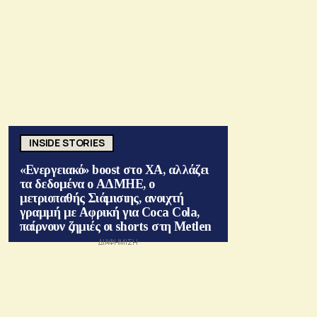
INSIDE STORIES
«Ενεργειακό» boost στο ΧΑ, αλλάζει
τα δεδομένα ο ΑΔΜΗΕ, ο
μετριοπαθής Σιάμισιης, ανοιχτή
γραμμή με Αφρική για Coca Cola,
παίρνουν ζημιές οι shorts στη Metlen