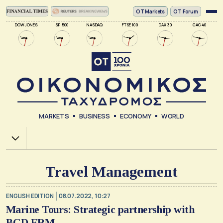
ΟΤ Markets
OT Forum
DOW JONES
SP 500
NASDAQ
FTSE 100
DAX 30
CAC 40
MARKETS
BUSINESS
ECONOMY
WORLD
Χ.Α.
Travel Management
ENGLISH EDITION
08.07.2022, 10:27
Marine Tours: Strategic partnership with
BCD ERM