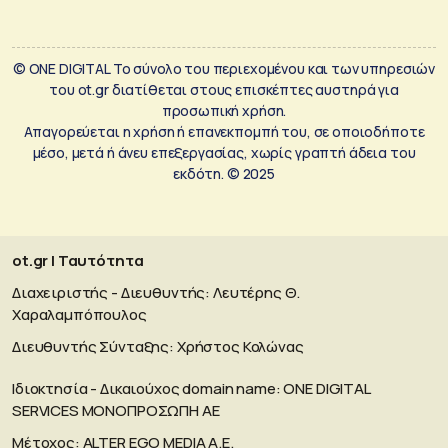
© ONE DIGITAL Το σύνολο του περιεχομένου και των υπηρεσιών
του ot.gr διατίθεται στους επισκέπτες αυστηρά για
προσωπική χρήση.
Απαγορεύεται η χρήση ή επανεκπομπή του, σε οποιοδήποτε
μέσο, μετά ή άνευ επεξεργασίας, χωρίς γραπτή άδεια του
εκδότη. © 2025
ot.gr | Ταυτότητα
Διαχειριστής - Διευθυντής: Λευτέρης Θ.
Χαραλαμπόπουλος
Διευθυντής Σύνταξης: Χρήστος Κολώνας
Ιδιοκτησία - Δικαιούχος domain name: ΟΝΕ DIGITAL
SERVICES MONOΠΡΟΣΩΠΗ ΑΕ
Μέτοχος: ALTER EGO MEDIA A.E.