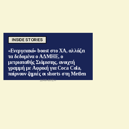
INSIDE STORIES
«Ενεργειακό» boost στο ΧΑ, αλλάζει
τα δεδομένα ο ΑΔΜΗΕ, ο
μετριοπαθής Σιάμισιης, ανοιχτή
γραμμή με Αφρική για Coca Cola,
παίρνουν ζημιές οι shorts στη Metlen