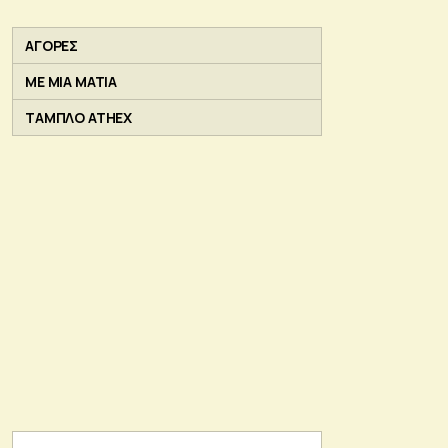
ΑΓΟΡΕΣ
ΜΕ ΜΙΑ ΜΑΤΙΑ
ΤΑΜΠΛΟ ATHEX