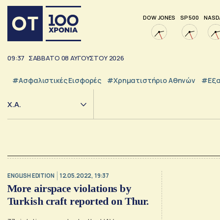
DOW JONES
SP 500
NASD
09:37
ΣΑΒΒΑΤΟ
08
ΑΥΓΟΥΣΤΟΥ
2026
#Ασφαλιστικές Εισφορές
#Χρηματιστήριο Αθηνών
#εξα
Χ.Α.
ENGLISH EDITION
12.05.2022, 19:37
More airspace violations by
Turkish craft reported on Thur.