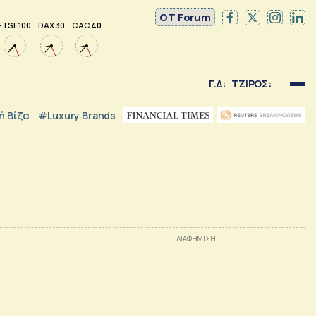
OT Forum
FTSE 100
DAX 30
CAC 40
Γ.Δ:
ΤΖΙΡΟΣ:
 Βίζα
#luxury Brands