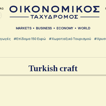
AQ
MARKETS
BUSINESS
ECONOMY
WORLD
γωγές
#Επίδομα 150 Ευρώ
#Χωροταξικό Τουρισμού
#Χρυσή
Turkish craft