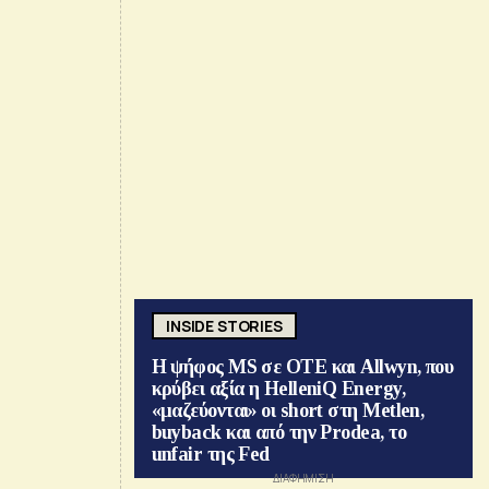
INSIDE STORIES
Η ψήφος MS σε ΟΤΕ και Allwyn, που
κρύβει αξία η HelleniQ Energy,
«μαζεύονται» οι short στη Metlen,
buyback και από την Prodea, το
unfair της Fed