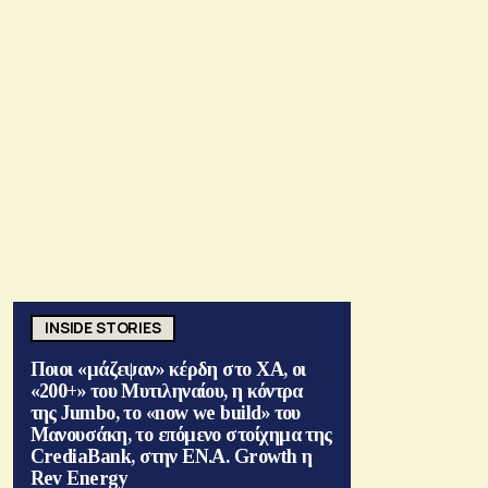
INSIDE STORIES
Ποιοι «μάζεψαν» κέρδη στο ΧΑ, οι
«200+» του Μυτιληναίου, η κόντρα
της Jumbo, το «now we build» του
Μανουσάκη, το επόμενο στοίχημα της
CrediaBank, στην ΕΝ.Α. Growth η
Rev Energy