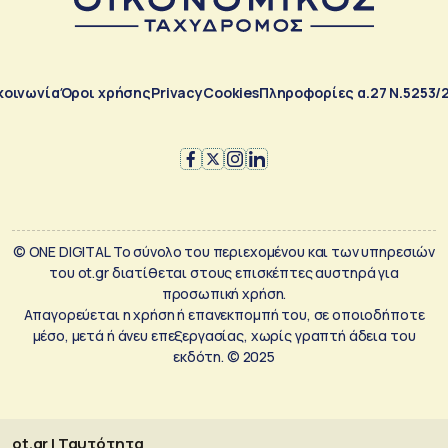
κοινωνία
Όροι χρήσης
Privacy
Cookies
Πληροφορίες α.27 Ν.5253/
© ONE DIGITAL Το σύνολο του περιεχομένου και των υπηρεσιών
του ot.gr διατίθεται στους επισκέπτες αυστηρά για
προσωπική χρήση.
Απαγορεύεται η χρήση ή επανεκπομπή του, σε οποιοδήποτε
μέσο, μετά ή άνευ επεξεργασίας, χωρίς γραπτή άδεια του
εκδότη. © 2025
ot.gr | Ταυτότητα