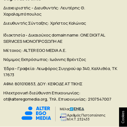
Διαχειριστής - Διευθυντής: Λευτέρης Θ.
Χαραλαμπόπουλος
Διευθυντής Σύνταξης: Χρήστος Κολώνας
Ιδιοκτησία - Δικαιούχος domain name: ΟΝΕ DIGITAL
SERVICES MONOΠΡΟΣΩΠΗ ΑΕ
Μέτοχος: ALTER EGO MEDIA A.E.
Νόμιμος Εκπρόσωπος: Ιωάννης Βρέντζος
Έδρα - Γραφεία: Λεωφόρος Συγγρού αρ 340, Καλλιθέα, ΤΚ
17673
ΑΦΜ: 801010853, ΔΟΥ: ΚΕΦΟΔΕ ΑΤΤΙΚΗΣ
Ηλεκτρονική διεύθυνση Επικοινωνίας:
ot@alteregomedia.org
, Τηλ. Επικοινωνίας: 2107547007
Μέλος
Cookies
Aριθμός Πιστοποίησης
Μ.Η.Τ.232433