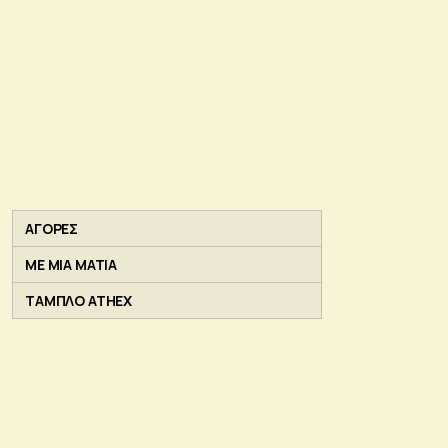
ΑΓΟΡΕΣ
ΜΕ ΜΙΑ ΜΑΤΙΑ
ΤΑΜΠΛΟ ATHEX