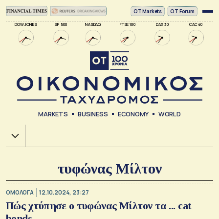
ΟΤ Markets
OT Forum
DOW JONES
SP 500
NASDAQ
FTSE 100
DAX 30
CAC 40
MARKETS
BUSINESS
ECONOMY
WORLD
Χ.Α.
τυφώνας Μίλτον
ΟΜΟΛΟΓΑ
12.10.2024, 23:27
Πώς χτύπησε ο τυφώνας Μίλτον τα ... cat
bonds