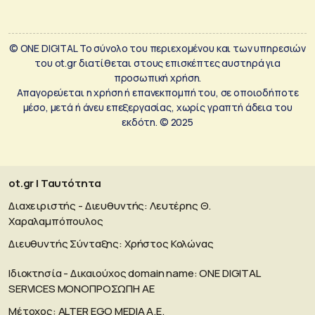
© ONE DIGITAL Το σύνολο του περιεχομένου και των υπηρεσιών
του ot.gr διατίθεται στους επισκέπτες αυστηρά για
προσωπική χρήση.
Απαγορεύεται η χρήση ή επανεκπομπή του, σε οποιοδήποτε
μέσο, μετά ή άνευ επεξεργασίας, χωρίς γραπτή άδεια του
εκδότη. © 2025
ot.gr | Ταυτότητα
Διαχειριστής - Διευθυντής: Λευτέρης Θ.
Χαραλαμπόπουλος
Διευθυντής Σύνταξης: Χρήστος Κολώνας
Ιδιοκτησία - Δικαιούχος domain name: ΟΝΕ DIGITAL
SERVICES MONOΠΡΟΣΩΠΗ ΑΕ
Μέτοχος: ALTER EGO MEDIA A.E.