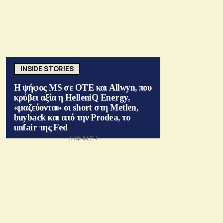
INSIDE STORIES
Η ψήφος MS σε ΟΤΕ και Allwyn, που
κρύβει αξία η HelleniQ Energy,
«μαζεύονται» οι short στη Metlen,
buyback και από την Prodea, το
unfair της Fed