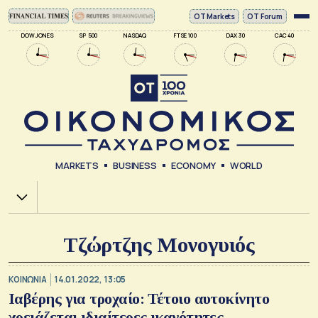
ΟΤ Markets
OT Forum
DOW JONES
SP 500
NASDAQ
FTSE 100
DAX 30
CAC 40
MARKETS
BUSINESS
ECONOMY
WORLD
Χ.Α.
Τζώρτζης Μονογυιός
ΚΟΙΝΩΝΙΑ
14.01.2022, 13:05
Ιαβέρης για τροχαίο: Τέτοιο αυτοκίνητο
χρειάζεται ιδιαίτερες ικανότητες