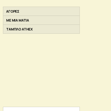
ΑΓΟΡΕΣ
ΜΕ ΜΙΑ ΜΑΤΙΑ
ΤΑΜΠΛΟ ATHEX