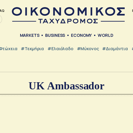
AQ
MARKETS
BUSINESS
ECONOMY
WORLD
Φτώχεια
#Τεκμήρια
#Ελαιόλαδο
#Μύκονος
#Διαμάντια
UK Ambassador