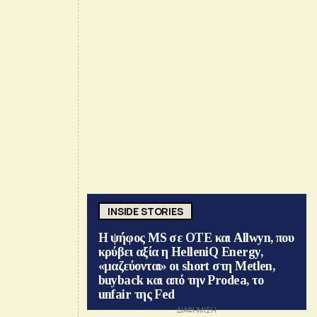
INSIDE STORIES
Η ψήφος MS σε ΟΤΕ και Allwyn, που
κρύβει αξία η HelleniQ Energy,
«μαζεύονται» οι short στη Metlen,
buyback και από την Prodea, το
unfair της Fed