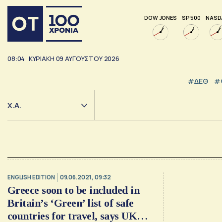
DOW JONES
SP 500
NASD
08:04
ΚΥΡΙΑΚΗ
09
ΑΥΓΟΥΣΤΟΥ
2026
#ΔΕΘ
#
Χ.Α.
ENGLISH EDITION
09.06.2021, 09:32
Greece soon to be included in
Britain’s ‘Green’ list of safe
countries for travel, says UK