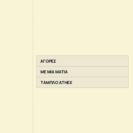
ΑΓΟΡΕΣ
ΜΕ ΜΙΑ ΜΑΤΙΑ
ΤΑΜΠΛΟ ATHEX