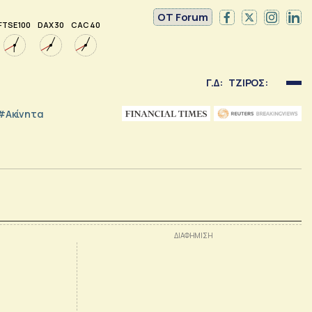
OT Forum
FTSE 100
DAX 30
CAC 40
Γ.Δ:
ΤΖΙΡΟΣ:
#Ακίνητα