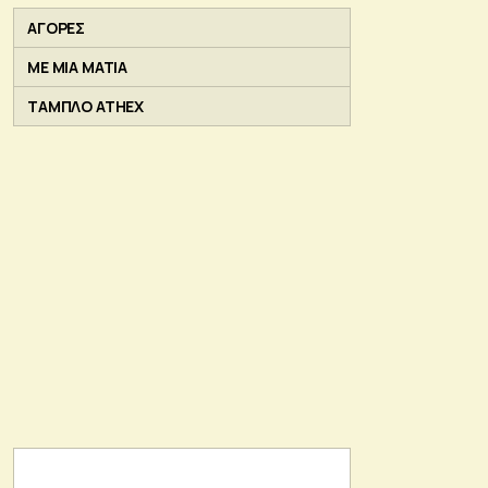
ΑΓΟΡΕΣ
ΜΕ ΜΙΑ ΜΑΤΙΑ
ΤΑΜΠΛΟ ATHEX