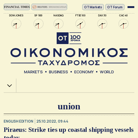
ΟΤ Markets
OT Forum
DOW JONES
SP 500
NASDAQ
FTSE 100
DAX 30
CAC 40
MARKETS
BUSINESS
ECONOMY
WORLD
Χ.Α.
union
ENGLISH EDITION
25.10.2022, 09:44
Piraeus: Strike ties up coastal shipping vessels
today