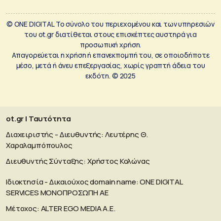
© ONE DIGITAL Το σύνολο του περιεχομένου και των υπηρεσιών
του ot.gr διατίθεται στους επισκέπτες αυστηρά για
προσωπική χρήση.
Απαγορεύεται η χρήση ή επανεκπομπή του, σε οποιοδήποτε
μέσο, μετά ή άνευ επεξεργασίας, χωρίς γραπτή άδεια του
εκδότη. © 2025
ot.gr | Ταυτότητα
Διαχειριστής - Διευθυντής: Λευτέρης Θ.
Χαραλαμπόπουλος
Διευθυντής Σύνταξης: Χρήστος Κολώνας
Ιδιοκτησία - Δικαιούχος domain name: ΟΝΕ DIGITAL
SERVICES MONOΠΡΟΣΩΠΗ ΑΕ
Μέτοχος: ALTER EGO MEDIA A.E.