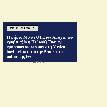
INSIDE STORIES
Η ψήφος MS σε ΟΤΕ και Allwyn, που
κρύβει αξία η HelleniQ Energy,
«μαζεύονται» οι short στη Metlen,
buyback και από την Prodea, το
unfair της Fed