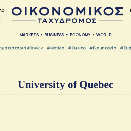
AQ
MARKETS
BUSINESS
ECONOMY
WORLD
ηματιστήριο Αθηνών
#metlen
#Qualco
#Βιομηχανία
#Ευ
University of Quebec