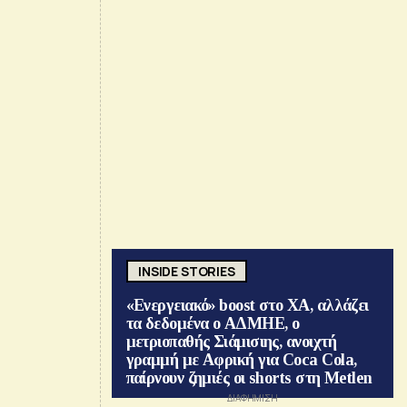
INSIDE STORIES
«Ενεργειακό» boost στο ΧΑ, αλλάζει
τα δεδομένα ο ΑΔΜΗΕ, ο
μετριοπαθής Σιάμισιης, ανοιχτή
γραμμή με Αφρική για Coca Cola,
παίρνουν ζημιές οι shorts στη Metlen