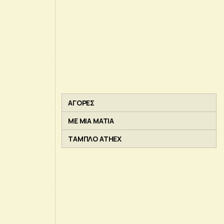
ΑΓΟΡΕΣ
ΜΕ ΜΙΑ ΜΑΤΙΑ
ΤΑΜΠΛΟ ATHEX