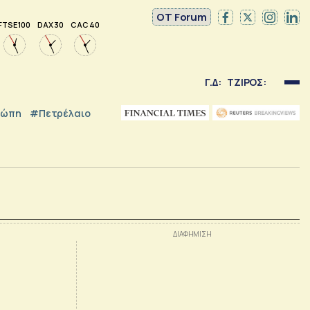
OT Forum
FTSE 100
DAX 30
CAC 40
Γ.Δ:
ΤΖΙΡΟΣ:
ρώπη
#Πετρέλαιο