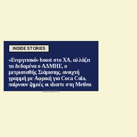
INSIDE STORIES
«Ενεργειακό» boost στο ΧΑ, αλλάζει
τα δεδομένα ο ΑΔΜΗΕ, ο
μετριοπαθής Σιάμισιης, ανοιχτή
γραμμή με Αφρική για Coca Cola,
παίρνουν ζημιές οι shorts στη Metlen