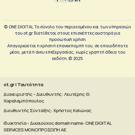
© ONE DIGITAL Το σύνολο του περιεχομένου και των υπηρεσιών
του ot.gr διατίθεται στους επισκέπτες αυστηρά για
προσωπική χρήση.
Απαγορεύεται η χρήση ή επανεκπομπή του, σε οποιοδήποτε
μέσο, μετά ή άνευ επεξεργασίας, χωρίς γραπτή άδεια του
εκδότη. © 2025
ot.gr | Ταυτότητα
Διαχειριστής - Διευθυντής: Λευτέρης Θ.
Χαραλαμπόπουλος
Διευθυντής Σύνταξης: Χρήστος Κολώνας
Ιδιοκτησία - Δικαιούχος domain name: ΟΝΕ DIGITAL
SERVICES MONOΠΡΟΣΩΠΗ ΑΕ