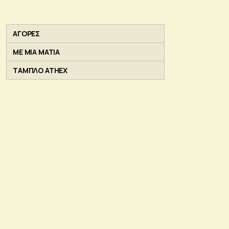
ΑΓΟΡΕΣ
ΜΕ ΜΙΑ ΜΑΤΙΑ
ΤΑΜΠΛΟ ATHEX