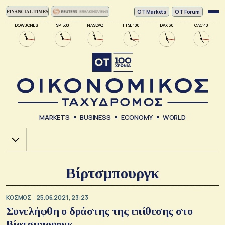
ΟΤ Markets
OT Forum
DOW JONES
SP 500
NASDAQ
FTSE 100
DAX 30
CAC 40
MARKETS
BUSINESS
ECONOMY
WORLD
Χ.Α.
Βίρτσμπουργκ
ΚΟΣΜΟΣ
25.06.2021, 23:23
Συνελήφθη ο δράστης της επίθεσης στο
Βίρτσμπουργκ