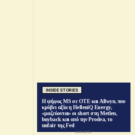
INSIDE STORIES
Η ψήφος MS σε ΟΤΕ και Allwyn, που
κρύβει αξία η HelleniQ Energy,
«μαζεύονται» οι short στη Metlen,
buyback και από την Prodea, το
unfair της Fed