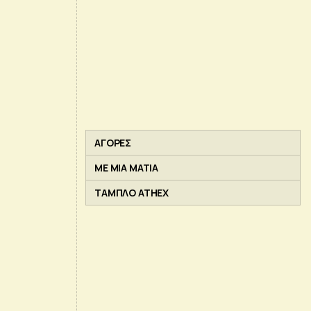
ΑΓΟΡΕΣ
ΜΕ ΜΙΑ ΜΑΤΙΑ
ΤΑΜΠΛΟ ATHEX