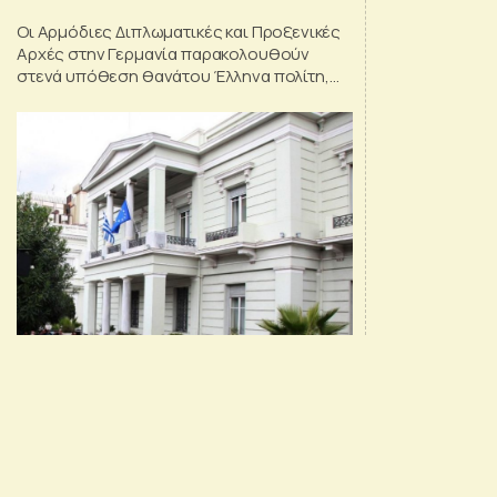
μετανάστη στο Βούπερταλ
Οι Αρμόδιες Διπλωματικές και Προξενικές
Αρχές στην Γερμανία παρακολουθούν
στενά υπόθεση θανάτου Έλληνα πολίτη,
ενόσω τελούσε υπό κράτηση στο
αστυνομικό τμήμα Βούπερταλ, τονίζουν
διπλωματικές πηγές