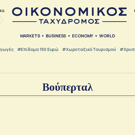
AQ
MARKETS
BUSINESS
ECONOMY
WORLD
γωγές
#Επίδομα 150 Ευρώ
#Χωροταξικό Τουρισμού
#Χρυσή
Βούπερταλ