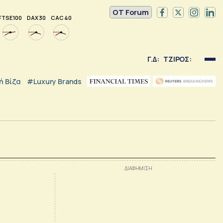
OT Forum
FTSE 100
DAX 30
CAC 40
Γ.Δ:
ΤΖΙΡΟΣ:
 Βίζα
#luxury Brands