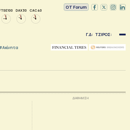
OT Forum
FTSE 100
DAX 30
CAC 40
Γ.Δ:
ΤΖΙΡΟΣ:
#Ακίνητα