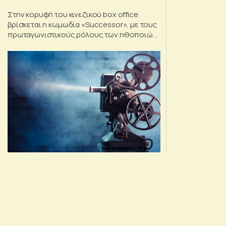
Στην κορυφή του κινεζικού box office
βρίσκεται η κωμωδία «Successor», με τους
πρωταγωνιστικούς ρόλους των ηθοποιών
Σεν Τενγκ και Μα Λι