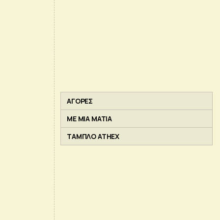
ΑΓΟΡΕΣ
ΜΕ ΜΙΑ ΜΑΤΙΑ
ΤΑΜΠΛΟ ATHEX