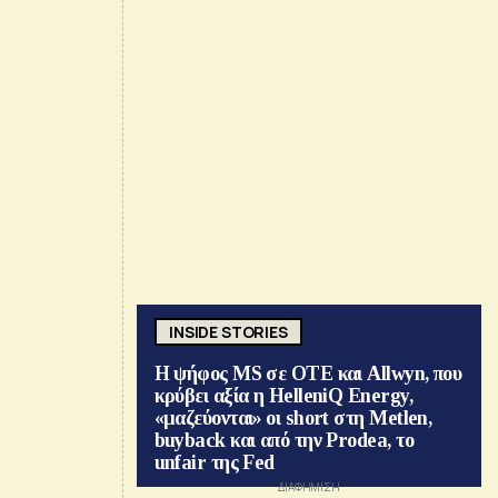
INSIDE STORIES
Η ψήφος MS σε ΟΤΕ και Allwyn, που
κρύβει αξία η HelleniQ Energy,
«μαζεύονται» οι short στη Metlen,
buyback και από την Prodea, το
unfair της Fed