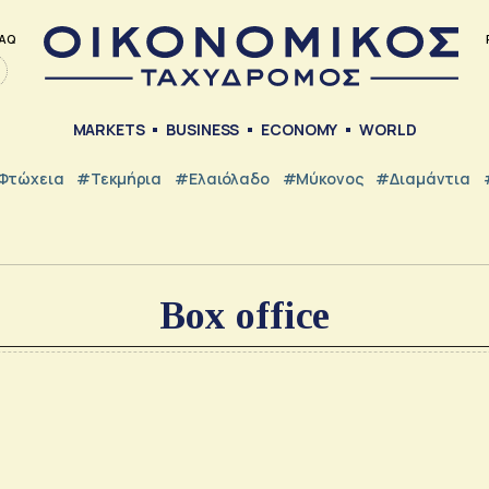
AQ
MARKETS
BUSINESS
ECONOMY
WORLD
Φτώχεια
#Τεκμήρια
#Ελαιόλαδο
#Μύκονος
#Διαμάντια
Βox office