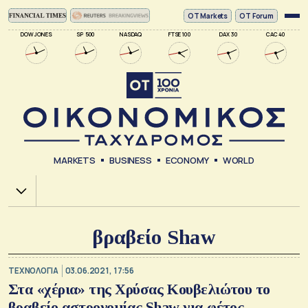
ΟΤ Markets
OT Forum
DOW JONES
SP 500
NASDAQ
FTSE 100
DAX 30
CAC 40
MARKETS
BUSINESS
ECONOMY
WORLD
Χ.Α.
βραβείο Shaw
ΤΕΧΝΟΛΟΓΙΑ
03.06.2021, 17:56
Στα «χέρια» της Χρύσας Κουβελιώτου το
βραβείο αστρονομίας Shaw για φέτος