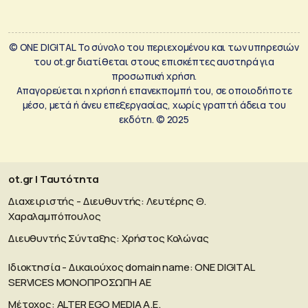
© ONE DIGITAL Το σύνολο του περιεχομένου και των υπηρεσιών
του ot.gr διατίθεται στους επισκέπτες αυστηρά για
προσωπική χρήση.
Απαγορεύεται η χρήση ή επανεκπομπή του, σε οποιοδήποτε
μέσο, μετά ή άνευ επεξεργασίας, χωρίς γραπτή άδεια του
εκδότη. © 2025
ot.gr | Ταυτότητα
Διαχειριστής - Διευθυντής: Λευτέρης Θ.
Χαραλαμπόπουλος
Διευθυντής Σύνταξης: Χρήστος Κολώνας
Ιδιοκτησία - Δικαιούχος domain name: ΟΝΕ DIGITAL
SERVICES MONOΠΡΟΣΩΠΗ ΑΕ
Μέτοχος: ALTER EGO MEDIA A.E.