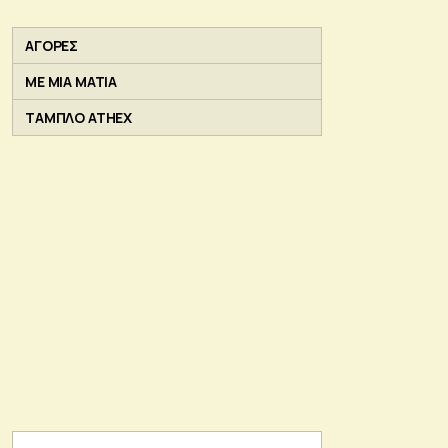
ΑΓΟΡΕΣ
ΜΕ ΜΙΑ ΜΑΤΙΑ
ΤΑΜΠΛΟ ATHEX