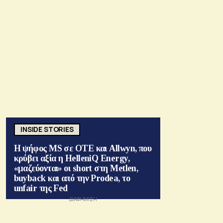
INSIDE STORIES
Η ψήφος MS σε ΟΤΕ και Allwyn, που
κρύβει αξία η HelleniQ Energy,
«μαζεύονται» οι short στη Metlen,
buyback και από την Prodea, το
unfair της Fed