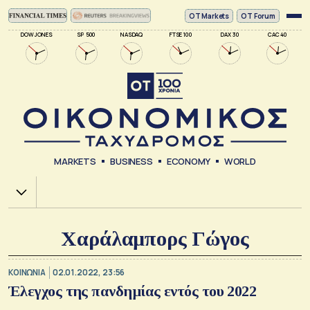
ΟΤ Markets
OT Forum
DOW JONES
SP 500
NASDAQ
FTSE 100
DAX 30
CAC 40
MARKETS
BUSINESS
ECONOMY
WORLD
Χ.Α.
Χαράλαμπορς Γώγος
ΚΟΙΝΩΝΙΑ
02.01.2022, 23:56
Έλεγχος της πανδημίας εντός του 2022