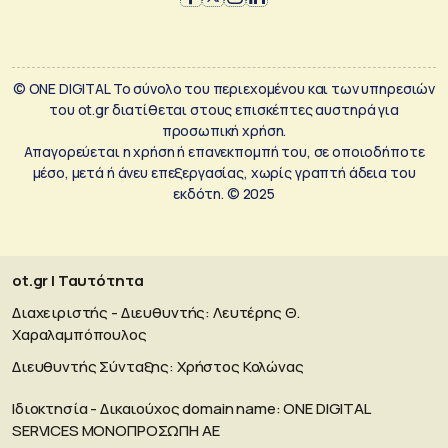
© ONE DIGITAL Το σύνολο του περιεχομένου και των υπηρεσιών
του ot.gr διατίθεται στους επισκέπτες αυστηρά για
προσωπική χρήση.
Απαγορεύεται η χρήση ή επανεκπομπή του, σε οποιοδήποτε
μέσο, μετά ή άνευ επεξεργασίας, χωρίς γραπτή άδεια του
εκδότη. © 2025
ot.gr | Ταυτότητα
Διαχειριστής - Διευθυντής: Λευτέρης Θ.
Χαραλαμπόπουλος
Διευθυντής Σύνταξης: Χρήστος Κολώνας
Ιδιοκτησία - Δικαιούχος domain name: ΟΝΕ DIGITAL
SERVICES MONOΠΡΟΣΩΠΗ ΑΕ