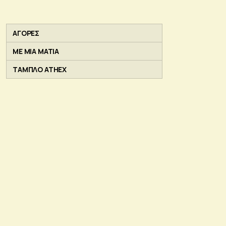
ΑΓΟΡΕΣ
ΜΕ ΜΙΑ ΜΑΤΙΑ
ΤΑΜΠΛΟ ATHEX