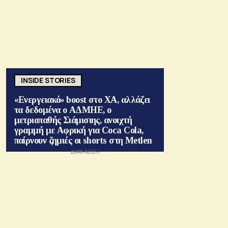
INSIDE STORIES
«Ενεργειακό» boost στο ΧΑ, αλλάζει
τα δεδομένα ο ΑΔΜΗΕ, ο
μετριοπαθής Σιάμισιης, ανοιχτή
γραμμή με Αφρική για Coca Cola,
παίρνουν ζημιές οι shorts στη Metlen