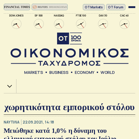
ΟΤ Markets
OT Forum
DOW JONES
SP 500
NASDAQ
FTSE 100
DAX 30
CAC 40
MARKETS
BUSINESS
ECONOMY
WORLD
Χ.Α.
χωρητικότητα εμπορικού στόλου
ΝΑΥΤΙΛΙΑ
22.09.2021, 14:18
Μειώθηκε κατά 1,0% η δύναμη του
ελληνικού εμπορικού στόλου τον Ιούλιο