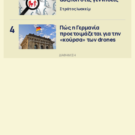
Στράτος Ιωακείμ
4
Πώς η Γερμανία
προετοιμάζεται για την
«κούρσα» των drones