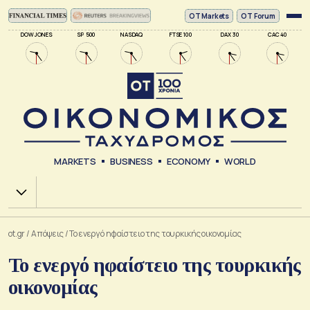
ΟΤ Markets
OT Forum
DOW JONES
SP 500
NASDAQ
FTSE 100
DAX 30
CAC 40
MARKETS
BUSINESS
ECONOMY
WORLD
Χ.Α.
ot.gr
/
Απόψεις
/
Το ενεργό ηφαίστειο της τουρκικής οικονομίας
Το ενεργό ηφαίστειο της τουρκικής
οικονομίας