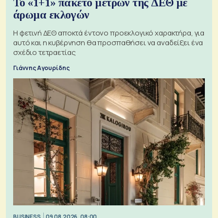
Το «1+1» πακέτο μέτρων της ΔΕΘ με
άρωμα εκλογών
Η φετινή ΔΕΘ αποκτά έντονο προεκλογικό χαρακτήρα, για
αυτό και η κυβέρνηση θα προσπαθήσει να αναδείξει ένα
σχέδιο τετραετίας
Γιάννης Αγουρίδης
BUSINESS
09.08.2026, 08:00