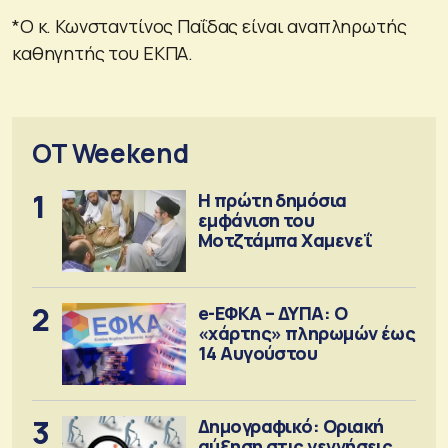
*O κ. Κωνσταντίνος Παΐδας είναι αναπληρωτής
καθηγητής του ΕΚΠΑ.
OT Weekend
1
Η πρώτη δημόσια
εμφάνιση του
Μοτζτάμπα Χαμενεΐ
2
e-ΕΦΚΑ – ΔΥΠΑ: Ο
«χάρτης» πληρωμών έως
14 Αυγούστου
3
Δημογραφικό: Οριακή
αύξηση στις γεννήσεις