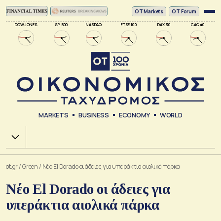
ΟΤ Markets
OT Forum
DOW JONES
SP 500
NASDAQ
FTSE 100
DAX 30
CAC 40
MARKETS
BUSINESS
ECONOMY
WORLD
Χ.Α.
ot.gr
/
Green
/
Νέο El Dorado οι άδειες για υπεράκτια αιολικά πάρκα
Νέο El Dorado οι άδειες για
υπεράκτια αιολικά πάρκα