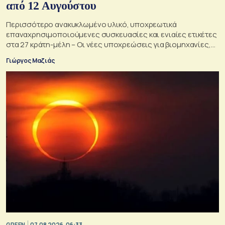
από 12 Αυγούστου
Περισσότερο ανακυκλωμένο υλικό, υποχρεωτικά
επαναχρησιμοποιούμενες συσκευασίες και ενιαίες ετικέτες
στα 27 κράτη-μέλη – Οι νέες υποχρεώσεις για βιομηχανίες,
σούπερ μάρκετ, εστιατόρια και καταναλωτές
Γιώργος Μαζιάς
GREEN
07.08.2026, 06:33