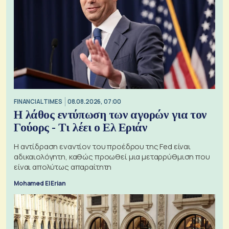
FINANCIAL TIMES
08.08.2026, 07:00
Η λάθος εντύπωση των αγορών για τον
Γούορς - Τι λέει ο Ελ Εριάν
Η αντίδραση εναντίον του προέδρου της Fed είναι
αδικαιολόγητη, καθώς προωθεί μια μεταρρύθμιση που
είναι απολύτως απαραίτητη
Mohamed El Erian