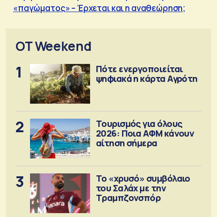
«παγώματος» – Έρχεται και η αναθεώρηση;
OT Weekend
1
Πότε ενεργοποιείται
ψηφιακά η κάρτα Αγρότη
2
Τουρισμός για όλους
2026: Ποια ΑΦΜ κάνουν
αίτηση σήμερα
3
Το «χρυσό» συμβόλαιο
του Σαλάχ με την
Τραμπζονσπόρ