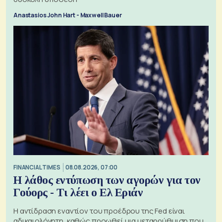
Anastasios John Hart - Maxwell Bauer
FINANCIAL TIMES
08.08.2026, 07:00
Η λάθος εντύπωση των αγορών για τον
Γούορς - Τι λέει ο Ελ Εριάν
Η αντίδραση εναντίον του προέδρου της Fed είναι
αδικαιολόγητη, καθώς προωθεί μια μεταρρύθμιση που