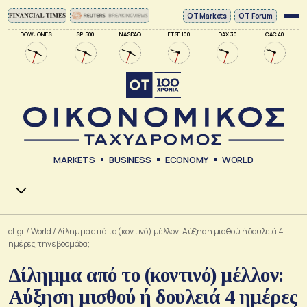
ΟΤ Markets
OT Forum
DOW JONES
SP 500
NASDAQ
FTSE 100
DAX 30
CAC 40
MARKETS
BUSINESS
ECONOMY
WORLD
Χ.Α.
ot.gr
/
World
/
Δίλημμα από το (κοντινό) μέλλον: Αύξηση μισθού ή δουλειά 4
ημέρες την εβδομάδα;
Δίλημμα από το (κοντινό) μέλλον:
Αύξηση μισθού ή δουλειά 4 ημέρες