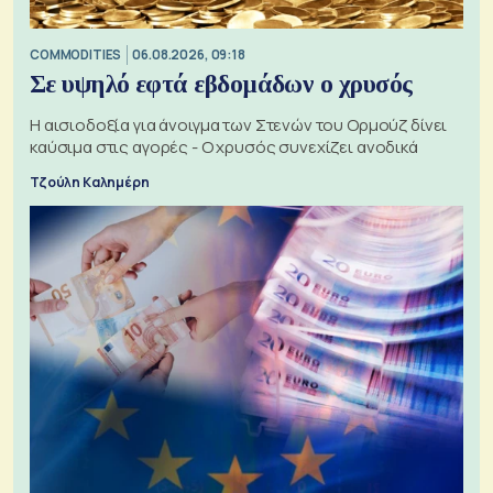
COMMODITIES
06.08.2026, 09:18
Σε υψηλό εφτά εβδομάδων ο χρυσός
Η αισιοδοξία για άνοιγμα των Στενών του Ορμούζ δίνει
καύσιμα στις αγορές - Ο χρυσός συνεχίζει ανοδικά
Τζούλη Καλημέρη