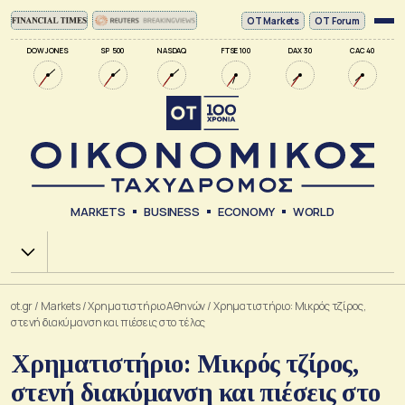
ΟΤ Markets
OT Forum
DOW JONES
SP 500
NASDAQ
FTSE 100
DAX 30
CAC 40
MARKETS
BUSINESS
ECONOMY
WORLD
Χ.Α.
ot.gr
/
Markets
/
Xρηματιστήριο Αθηνών
/
Χρηματιστήριο: Μικρός τζίρος,
στενή διακύμανση και πιέσεις στο τέλος
Χρηματιστήριο: Μικρός τζίρος,
στενή διακύμανση και πιέσεις στο