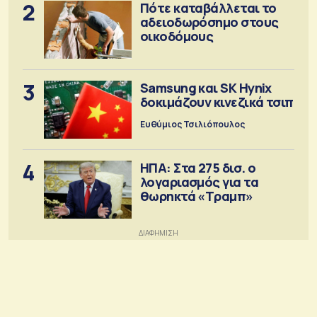
2
Πότε καταβάλλεται το
αδειοδωρόσημο στους
οικοδόμους
3
Samsung και SK Hynix
δοκιμάζουν κινεζικά τσιπ
Ευθύμιος Τσιλιόπουλος
4
ΗΠΑ: Στα 275 δισ. ο
λογαριασμός για τα
θωρηκτά «Τραμπ»