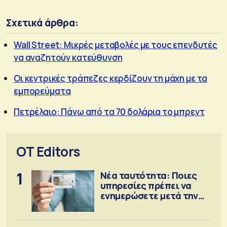
Σχετικά άρθρα:
Wall Street: Μικρές μεταβολές με τους επενδυτές
να αναζητούν κατεύθυνση
Οι κεντρικές τράπεζες κερδίζουν τη μάχη με τα
εμπορεύματα
Πετρέλαιο: Πάνω από τα 70 δολάρια το μπρεντ
OT Editors
1
Νέα ταυτότητα: Ποιες
υπηρεσίες πρέπει να
ενημερώσετε μετά την
έκδοση