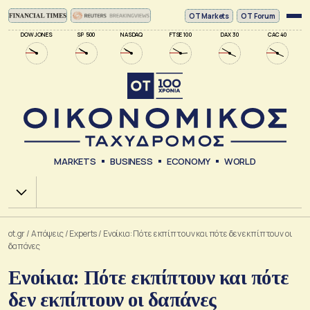
ΟΤ Markets
OT Forum
DOW JONES
SP 500
NASDAQ
FTSE 100
DAX 30
CAC 40
MARKETS
BUSINESS
ECONOMY
WORLD
Χ.Α.
ot.gr
/
Απόψεις
/
Experts
/
Ενοίκια: Πότε εκπίπτουν και πότε δεν εκπίπτουν οι
δαπάνες
Ενοίκια: Πότε εκπίπτουν και πότε
δεν εκπίπτουν οι δαπάνες