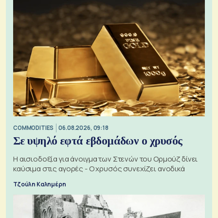
COMMODITIES
06.08.2026, 09:18
Σε υψηλό εφτά εβδομάδων ο χρυσός
Η αισιοδοξία για άνοιγμα των Στενών του Ορμούζ δίνει
καύσιμα στις αγορές - Ο χρυσός συνεχίζει ανοδικά
Τζούλη Καλημέρη