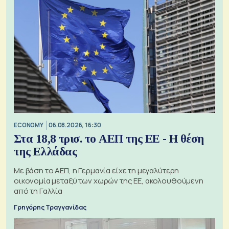
ECONOMY
06.08.2026, 16:30
Στα 18,8 τρισ. το ΑΕΠ της ΕΕ - Η θέση
της Ελλάδας
Με βάση το ΑΕΠ, η Γερμανία είχε τη μεγαλύτερη
οικονομία μεταξύ των χωρών της ΕΕ, ακολουθούμενη
από τη Γαλλία
Γρηγόρης Τραγγανίδας