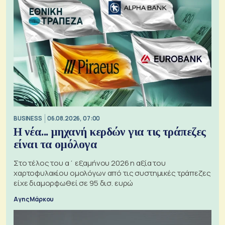
BUSINESS
06.08.2026, 07:00
Η νέα... μηχανή κερδών για τις τράπεζες
είναι τα ομόλογα
Στο τέλος του α΄ εξαμήνου 2026 η αξία του
χαρτοφυλακίου ομολόγων από τις συστημικές τράπεζες
είχε διαμορφωθεί σε 95 δισ. ευρώ
Αγης Μάρκου