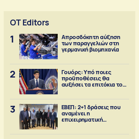
OT Editors
1
Απροσδόκητη αύξηση
των παραγγελιών στη
γερμανική βιομηχανία
2
Γουόρς: Υπό ποιες
προϋποθέσεις θα
αυξήσει τα επιτόκια τον
Σεπτέμβριο
3
ΕΒΕΠ: 2+1 δράσεις που
αναμένει η
επιχειρηματική
κοινότητα