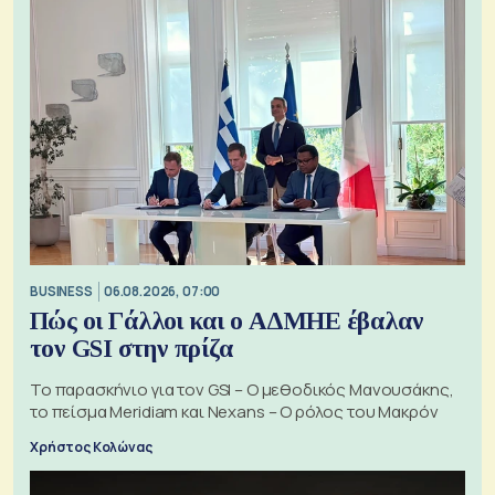
BUSINESS
06.08.2026, 07:00
Πώς οι Γάλλοι και ο ΑΔΜΗΕ έβαλαν
τον GSI στην πρίζα
Το παρασκήνιο για τον GSI – Ο μεθοδικός Μανουσάκης,
το πείσμα Meridiam και Nexans – Ο ρόλος του Μακρόν
Χρήστος Κολώνας