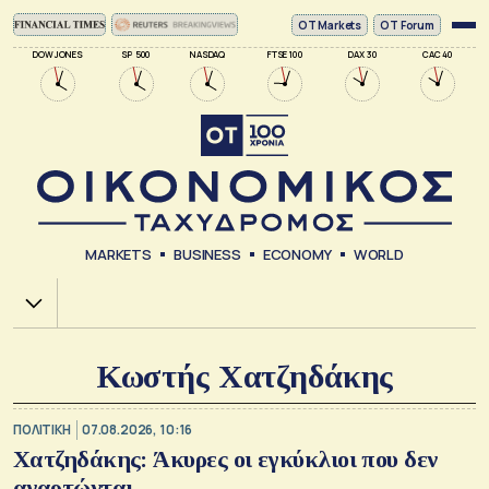
ΟΤ Markets
OT Forum
DOW JONES
SP 500
NASDAQ
FTSE 100
DAX 30
CAC 40
MARKETS
BUSINESS
ECONOMY
WORLD
Χ.Α.
Κωστής Χατζηδάκης
ΠΟΛΙΤΙΚΗ
07.08.2026, 10:16
Χατζηδάκης: Άκυρες οι εγκύκλιοι που δεν
αναρτώνται