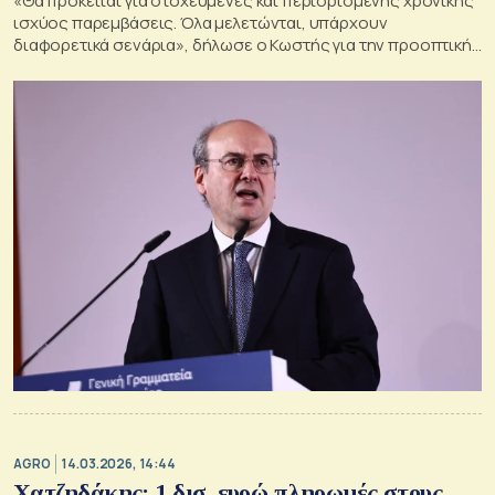
«Θα πρόκειται για στοχευμένες και περιορισμένης χρονικής
ισχύος παρεμβάσεις. Όλα μελετώνται, υπάρχουν
διαφορετικά σενάρια», δήλωσε ο Κωστής για την προοπτική
λήψης μέτρων στήριξης των πολιτών κατά της ακρίβειας
AGRO
14.03.2026, 14:44
Χατζηδάκης: 1 δισ. ευρώ πληρωμές στους